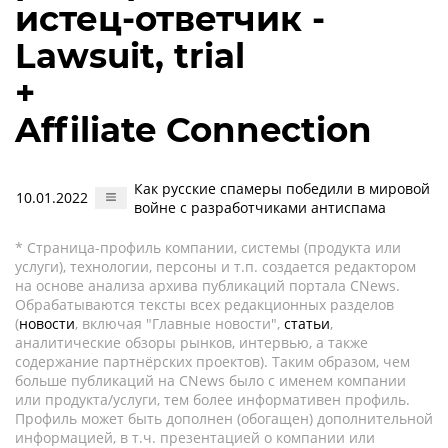
истец-ответчик -
Lawsuit, trial
+
Affiliate Connection
Как русские спамеры победили в мировой
10.01.2022
войне с разработчиками антиспама
* Страница-профиль компании, системы (продукта или
услуги), технологии, персоны и т.п. создается редактором
на основе анализа архива публикаций портала CNews.
Обрабатываются тексты всех редакционных разделов
(
новости
, включая "Главные новости",
статьи
,
аналитические обзоры рынков, интервью, а также
содержание партнёрских проектов). Таким образом, чем
больше публикаций на CNews было с именем компании
или продукта/услуги, тем более информативен профиль.
Профиль может быть дополнен (обогащен) дополнительной
информацией, в т.ч. презентацией о компании или