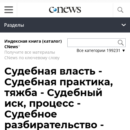
Разделы
Индексная книга (каталог)
CNews
*
Все категории
199231
▼
Получите все материалы
CNews по ключевому слову
Судебная власть -
Судебная практика,
тяжба - Судебный
иск, процесс -
Судебное
разбирательство -