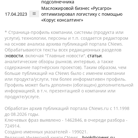
подсолнечника
Масложировой бизнес «Русагро»
17.04.2023
оптимизировал логистику с помощью
«Корус консалтинг»
* Страница-профиль компании, системы (продукта или
услуги), технологии, персоны и т.п. создается редактором
на основе анализа архива публикаций портала CNews.
Обрабатываются тексты всех редакционных разделов
(
новости
, включая "Главные новости",
статьи
,
аналитические обзоры рынков, интервью, а также
содержание партнёрских проектов). Таким образом, чем
больше публикаций на CNews было с именем компании
или продукта/услуги, тем более информативен профиль.
Профиль может быть дополнен (обогащен) дополнительной
информацией, в т.ч. презентацией о компании или
продукте/услуге.
Обработан архив публикаций портала CNews.ru c 11.1998
до 08.2026 годы.
Ключевых фраз выявлено - 1462846, в очереди разбора -
724914.
Создано именных указателей - 199021.
Редакция Индексной книги CNews -
book@cnews.ru