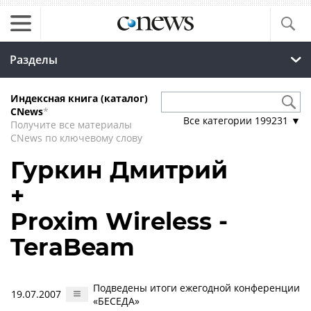
Разделы
Индексная книга (каталог)
CNews
*
Все категории
199231
▼
Получите все материалы
CNews по ключевому слову
Гуркин Дмитрий
+
Proxim Wireless -
TeraBeam
Подведены итоги ежегодной конференции
19.07.2007
«БЕСЕДА»