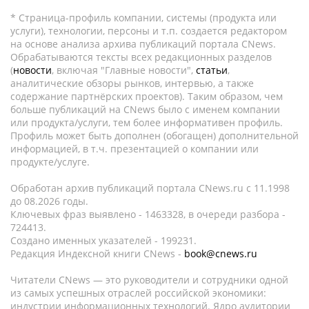
* Страница-профиль компании, системы (продукта или
услуги), технологии, персоны и т.п. создается редактором
на основе анализа архива публикаций портала CNews.
Обрабатываются тексты всех редакционных разделов
(
новости
, включая "Главные новости",
статьи
,
аналитические обзоры рынков, интервью, а также
содержание партнёрских проектов). Таким образом, чем
больше публикаций на CNews было с именем компании
или продукта/услуги, тем более информативен профиль.
Профиль может быть дополнен (обогащен) дополнительной
информацией, в т.ч. презентацией о компании или
продукте/услуге.
Обработан архив публикаций портала CNews.ru c 11.1998
до 08.2026 годы.
Ключевых фраз выявлено - 1463328, в очереди разбора -
724413.
Создано именных указателей - 199231.
Редакция Индексной книги CNews -
book@cnews.ru
Читатели CNews — это руководители и сотрудники одной
из самых успешных отраслей российской экономики:
индустрии информационных технологий. Ядро аудитории