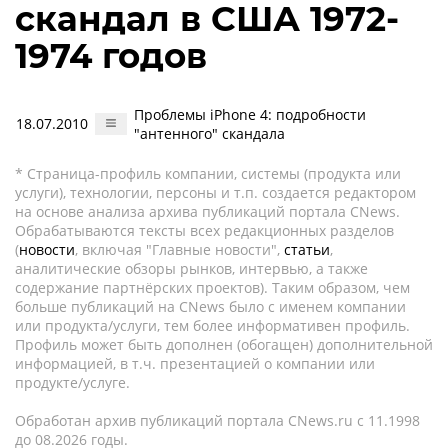
скандал в США 1972-
1974 годов
Проблемы iPhone 4: подробности
18.07.2010
"антенного" скандала
* Страница-профиль компании, системы (продукта или
услуги), технологии, персоны и т.п. создается редактором
на основе анализа архива публикаций портала CNews.
Обрабатываются тексты всех редакционных разделов
(
новости
, включая "Главные новости",
статьи
,
аналитические обзоры рынков, интервью, а также
содержание партнёрских проектов). Таким образом, чем
больше публикаций на CNews было с именем компании
или продукта/услуги, тем более информативен профиль.
Профиль может быть дополнен (обогащен) дополнительной
информацией, в т.ч. презентацией о компании или
продукте/услуге.
Обработан архив публикаций портала CNews.ru c 11.1998
до 08.2026 годы.