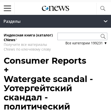
Разделы
Индексная книга (каталог)
CNews
*
Все категории
199231
▼
Получите все материалы
CNews по ключевому слову
Consumer Reports
+
Watergate scandal -
Уотергейтский
скандал -
политический