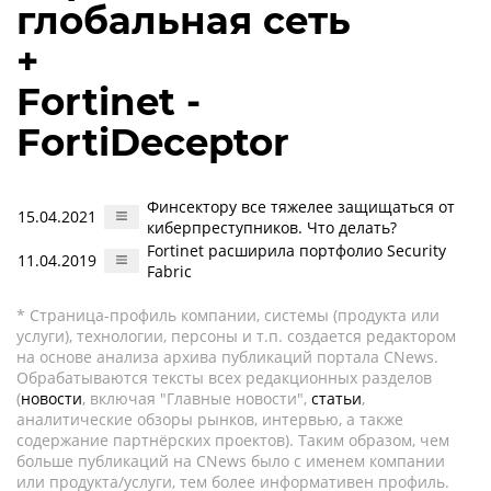
глобальная сеть
+
Fortinet -
FortiDeceptor
Финсектору все тяжелее защищаться от
15.04.2021
киберпреступников. Что делать?
Fortinet расширила портфолио Security
11.04.2019
Fabric
* Страница-профиль компании, системы (продукта или
услуги), технологии, персоны и т.п. создается редактором
на основе анализа архива публикаций портала CNews.
Обрабатываются тексты всех редакционных разделов
(
новости
, включая "Главные новости",
статьи
,
аналитические обзоры рынков, интервью, а также
содержание партнёрских проектов). Таким образом, чем
больше публикаций на CNews было с именем компании
или продукта/услуги, тем более информативен профиль.