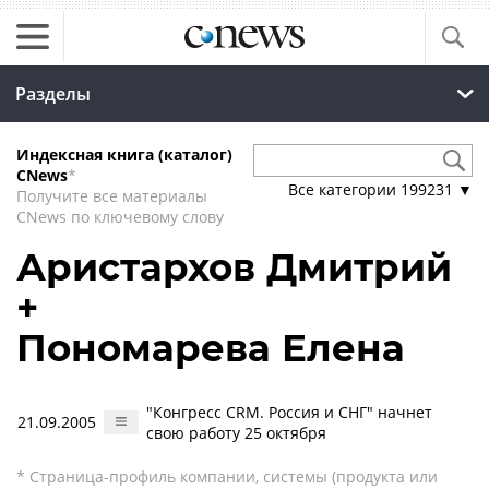
Разделы
Индексная книга (каталог)
CNews
*
Все категории
199231
▼
Получите все материалы
CNews по ключевому слову
Аристархов Дмитрий
+
Пономарева Елена
"Конгресс CRM. Россия и СНГ" начнет
21.09.2005
свою работу 25 октября
* Страница-профиль компании, системы (продукта или