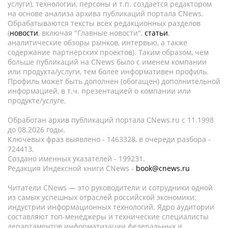
услуги), технологии, персоны и т.п. создается редактором
на основе анализа архива публикаций портала CNews.
Обрабатываются тексты всех редакционных разделов
(
новости
, включая "Главные новости",
статьи
,
аналитические обзоры рынков, интервью, а также
содержание партнёрских проектов). Таким образом, чем
больше публикаций на CNews было с именем компании
или продукта/услуги, тем более информативен профиль.
Профиль может быть дополнен (обогащен) дополнительной
информацией, в т.ч. презентацией о компании или
продукте/услуге.
Обработан архив публикаций портала CNews.ru c 11.1998
до 08.2026 годы.
Ключевых фраз выявлено - 1463328, в очереди разбора -
724413.
Создано именных указателей - 199231.
Редакция Индексной книги CNews -
book@cnews.ru
Читатели CNews — это руководители и сотрудники одной
из самых успешных отраслей российской экономики:
индустрии информационных технологий. Ядро аудитории
составляют топ-менеджеры и технические специалисты
департаментов информатизации федеральных и