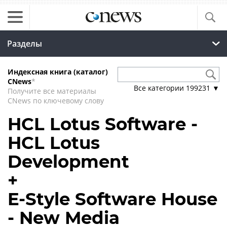
Разделы
Индексная книга (каталог)
CNews
*
Все категории
199231
▼
Получите все материалы
CNews по ключевому слову
HCL Lotus Software -
HCL Lotus
Development
+
E-Style Software House
- New Media