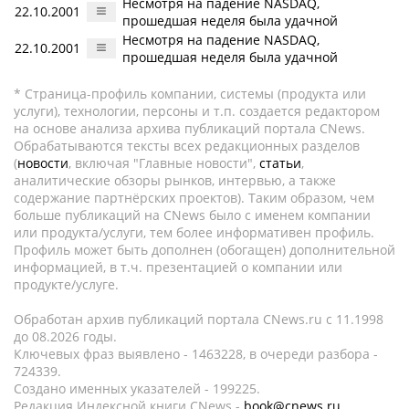
Несмотря на падение NASDAQ,
22.10.2001
прошедшая неделя была удачной
Несмотря на падение NASDAQ,
22.10.2001
прошедшая неделя была удачной
* Страница-профиль компании, системы (продукта или
услуги), технологии, персоны и т.п. создается редактором
на основе анализа архива публикаций портала CNews.
Обрабатываются тексты всех редакционных разделов
(
новости
, включая "Главные новости",
статьи
,
аналитические обзоры рынков, интервью, а также
содержание партнёрских проектов). Таким образом, чем
больше публикаций на CNews было с именем компании
или продукта/услуги, тем более информативен профиль.
Профиль может быть дополнен (обогащен) дополнительной
информацией, в т.ч. презентацией о компании или
продукте/услуге.
Обработан архив публикаций портала CNews.ru c 11.1998
до 08.2026 годы.
Ключевых фраз выявлено - 1463228, в очереди разбора -
724339.
Создано именных указателей - 199225.
Редакция Индексной книги CNews -
book@cnews.ru