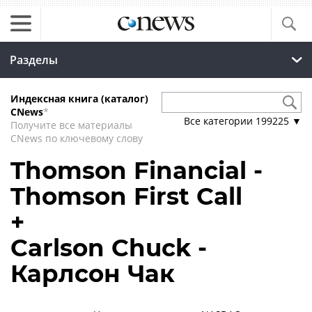
Разделы
Индексная книга (каталог)
CNews
*
Все категории
199225
▼
Получите все материалы
CNews по ключевому слову
Thomson Financial -
Thomson First Call
+
Carlson Chuck -
Карлсон Чак