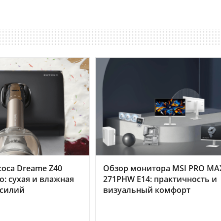
оса Dreame Z40
Обзор монитора MSI PRO MA
o: сухая и влажная
271PHW E14: практичность и
усилий
визуальный комфорт