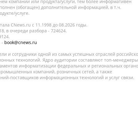
нем компании или продукта/услуги, тем более информативен
полнен (обогащен) дополнительной информацией, в т.ч.
дукте/услуге.
ала CNews.ru c 11.1998 до 08.2026 годы.
8, в очереди разбора - 724624.
9124.
 -
book@cnews.ru
ели и сотрудники одной из самых успешных отраслей российск
онных технологий. Ядро аудитории составляют топ-менеджеры
таментов информатизации федеральных и региональных орган
 промышленных компаний, розничных сетей, а также
аний-поставщиков информационных технологий и услуг связи.