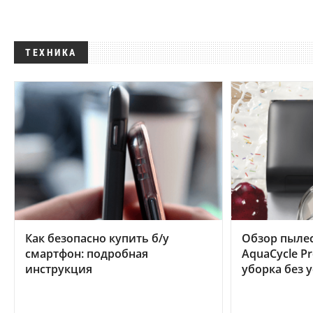
ТЕХНИКА
Как безопасно купить б/у
Обзор пылес
смартфон: подробная
AquaCycle Pr
инструкция
уборка без 