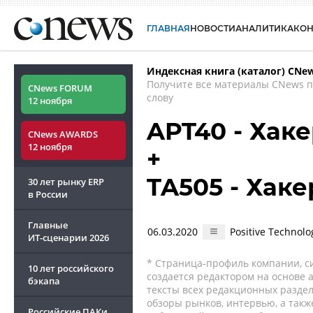
ГЛАВНАЯ
НОВОСТИ
АНАЛИТИКА
КО
Индексная книга (каталог) CNe
Получите все материалы CNews 
CNews FORUM
слову
12 ноября
APT40 - Хак
CNews AWARDS
12 ноября
+
TA505 - Хак
30 лет рынку ERP
в России
Главные
06.03.2020
Positive Technol
ИТ-сценарии
2026
* Страница-профиль компании, сис
10 лет российского
создается редактором на основе
бэкапа
тексты всех редакционных раздел
обзоры рынков, интервью, а такж
Российские ПАКи