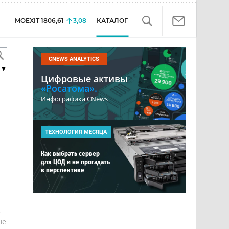
MOEXIT
1806,61
3,08
КАТАЛОГ
CNEWS ANALYTICS
▼
Цифровые активы
«Росатома».
Инфографика CNews
ТЕХНОЛОГИЯ МЕСЯЦА
Как выбрать сервер
для ЦОД и не прогадать
в перспективе
е
ше