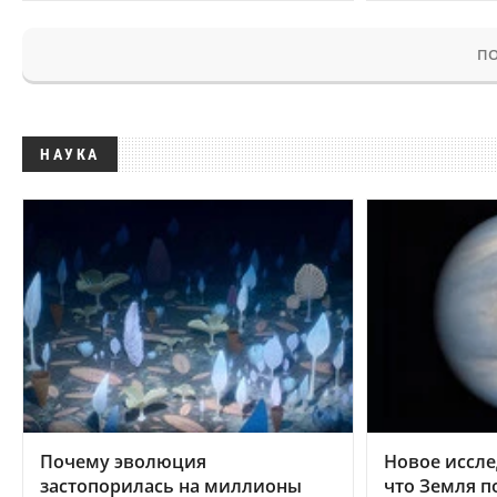
ПО
НАУКА
Почему эволюция
Новое иссле
застопорилась на миллионы
что Земля п