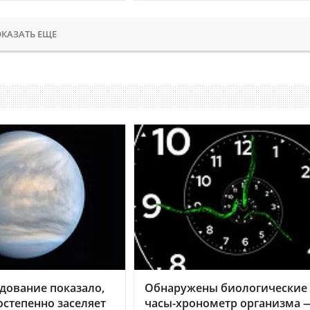
КАЗАТЬ ЕЩЕ
дование показало,
Обнаружены биологические
остепенно заселяет
часы-хронометр организма 