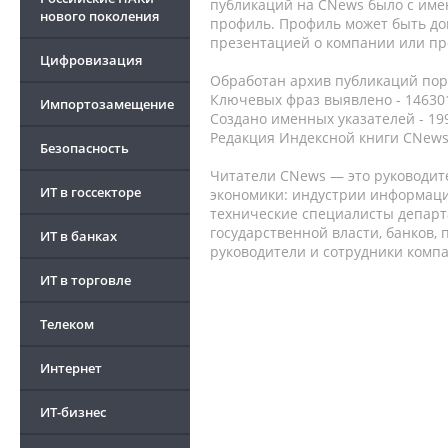
публикаций на CNews было с име
нового поколения
профиль. Профиль может быть до
презентацией о компании или про
Цифровизация
Обработан архив публикаций порт
Ключевых фраз выявлено - 146301
Импортозамещение
Создано именных указателей - 19
Редакция Индексной книги CNews
Безопасность
Читатели CNews — это руководит
ИТ в госсекторе
экономики: индустрии информаци
технические специалисты депар
государственной власти, банков,
ИТ в банках
руководители и сотрудники комп
ИТ в торговле
Телеком
Интернет
ИТ-бизнес