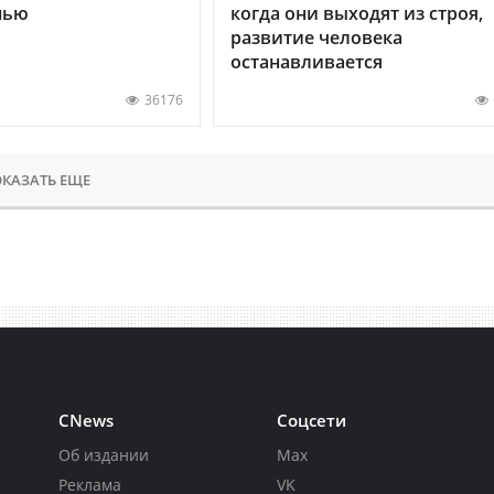
нью
когда они выходят из строя,
развитие человека
останавливается
36176
КАЗАТЬ ЕЩЕ
CNews
Соцсети
Об издании
Max
Реклама
VK