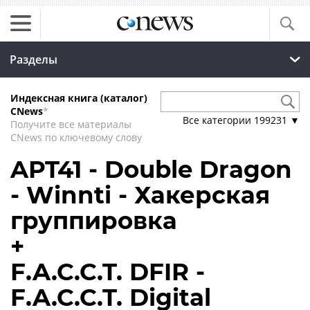
Разделы
Индексная книга (каталог)
CNews
*
Все категории
199231
▼
Получите все материалы
CNews по ключевому слову
APT41 - Double Dragon
- Winnti - Хакерская
группировка
+
F.A.C.C.T. DFIR -
F.A.C.C.T. Digital