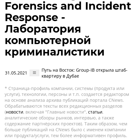
Forensics and Incident
Response -
Лаборатория
компьютерной
криминалистики
Путь на Восток: Group-IB открыла штаб-
31.05.2021
квартиру в Дубае
* Страница-профиль компании, системы (продукта или
услуги), технологии, персоны и т.п. создается редактором
на основе анализа архива публикаций портала CNews.
Обрабатываются тексты всех редакционных разделов
(
новости
, включая "Главные новости",
статьи
,
аналитические обзоры рынков, интервью, а также
содержание партнёрских проектов). Таким образом, чем
больше публикаций на CNews было с именем компании
или продукта/услуги, тем более информативен профиль.