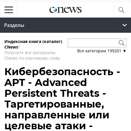
Разделы
Индексная книга (каталог)
CNews
*
Все категории
199201
▼
Получите все материалы
CNews по ключевому слову
Кибербезопасность -
APT - Advanced
Persistent Threats -
Таргетированные,
направленные или
целевые атаки -