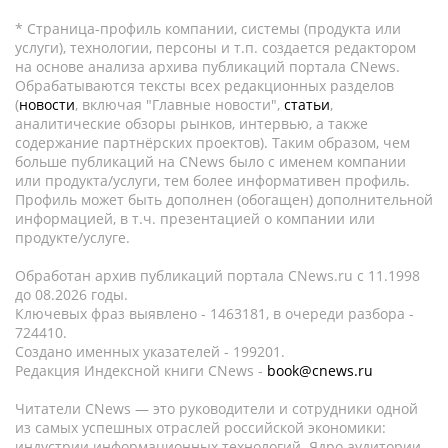
* Страница-профиль компании, системы (продукта или
услуги), технологии, персоны и т.п. создается редактором
на основе анализа архива публикаций портала CNews.
Обрабатываются тексты всех редакционных разделов
(
новости
, включая "Главные новости",
статьи
,
аналитические обзоры рынков, интервью, а также
содержание партнёрских проектов). Таким образом, чем
больше публикаций на CNews было с именем компании
или продукта/услуги, тем более информативен профиль.
Профиль может быть дополнен (обогащен) дополнительной
информацией, в т.ч. презентацией о компании или
продукте/услуге.
Обработан архив публикаций портала CNews.ru c 11.1998
до 08.2026 годы.
Ключевых фраз выявлено - 1463181, в очереди разбора -
724410.
Создано именных указателей - 199201.
Редакция Индексной книги CNews -
book@cnews.ru
Читатели CNews — это руководители и сотрудники одной
из самых успешных отраслей российской экономики:
индустрии информационных технологий. Ядро аудитории