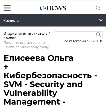
Разделы
Индексная книга (каталог)
CNews
*
Все категории
199231
▼
Получите все материалы
CNews по ключевому слову
Елисеева Ольга
+
Кибербезопасность -
SVM - Security and
Vulnerability
Management -