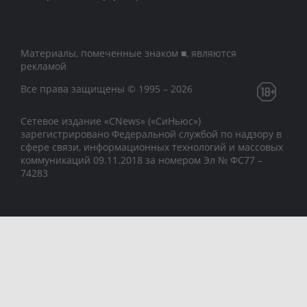
Материалы, помеченные знаком ■, являются
рекламой
Все права защищены © 1995 – 2026
Сетевое издание «CNews» («СиНьюс»)
зарегистрировано Федеральной службой по надзору в
сфере связи, информационных технологий и массовых
коммуникаций 09.11.2018 за номером Эл № ФС77 –
74283