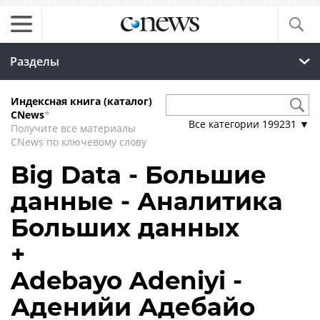
Разделы
Индексная книга (каталог)
CNews
*
Все категории
199231
▼
Получите все материалы
CNews по ключевому слову
Big Data - Большие
данные - Аналитика
Больших данных
+
Adebayo Adeniyi -
Аденийи Адебайо