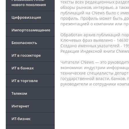
тексты всех редакционных раздел
нового поколения
обзоры рынков, интервью, а такж
публикаций на CNews было с име
Цифровизация
профиль. Профиль может быть до
презентацией о компании или про
Импортозамещение
Обработан архив публикаций порт
Ключевых фраз выявлено - 146301
Безопасность
Создано именных указателей - 19
Редакция Индексной книги CNews
ИТ в госсекторе
Читатели CNews — это руководит
экономики: индустрии информаци
ИТ в банках
технические специалисты депар
государственной власти, банков,
ИТ в торговле
руководители и сотрудники комп
Телеком
Интернет
ИТ-бизнес