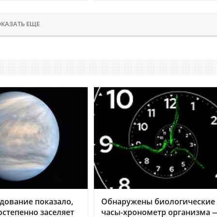
КАЗАТЬ ЕЩЕ
дование показало,
Обнаружены биологические
остепенно заселяет
часы-хронометр организма 