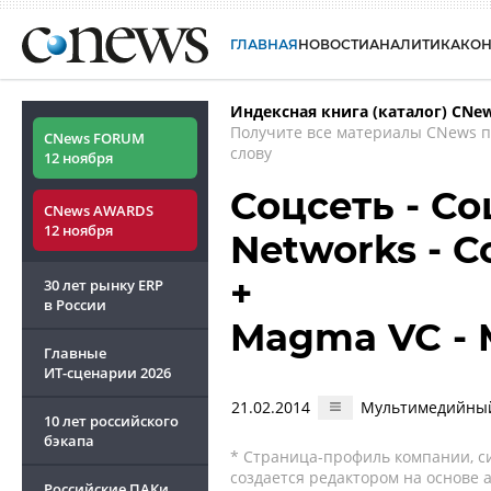
ГЛАВНАЯ
НОВОСТИ
АНАЛИТИКА
КО
Индексная книга (каталог) CNe
Получите все материалы CNews 
CNews FORUM
слову
12 ноября
Соцсеть - Со
CNews AWARDS
12 ноября
Networks - 
+
30 лет рынку ERP
в России
Magma VC - 
Главные
ИТ-сценарии
2026
21.02.2014
Мультимедийный 
10 лет российского
бэкапа
* Страница-профиль компании, сис
создается редактором на основе
Российские ПАКи