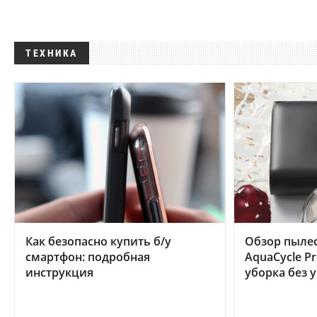
ТЕХНИКА
Как безопасно купить б/у
Обзор пылес
смартфон: подробная
AquaCycle Pr
инструкция
уборка без 