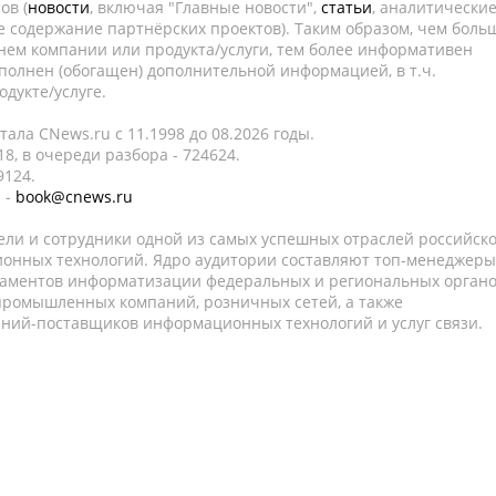
ов (
новости
, включая "Главные новости",
статьи
, аналитически
е содержание партнёрских проектов). Таким образом, чем боль
нем компании или продукта/услуги, тем более информативен
полнен (обогащен) дополнительной информацией, в т.ч.
дукте/услуге.
ала CNews.ru c 11.1998 до 08.2026 годы.
8, в очереди разбора - 724624.
9124.
 -
book@cnews.ru
ели и сотрудники одной из самых успешных отраслей российск
онных технологий. Ядро аудитории составляют топ-менеджеры
таментов информатизации федеральных и региональных орган
 промышленных компаний, розничных сетей, а также
аний-поставщиков информационных технологий и услуг связи.