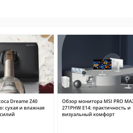
оса Dreame Z40
Обзор монитора MSI PRO MA
o: сухая и влажная
271PHW E14: практичность и
усилий
визуальный комфорт