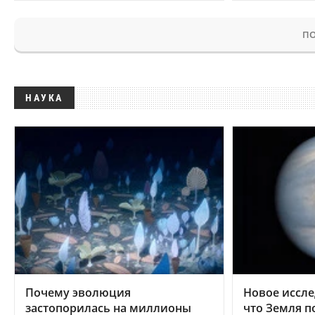
ПО
НАУКА
Почему эволюция
Новое иссле
застопорилась на миллионы
что Земля п