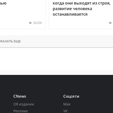
нью
когда они выходят из строя,
развитие человека
останавливается
36206
КАЗАТЬ ЕЩЕ
CNews
Соцсети
Об издании
Max
Реклама
VK