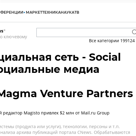
НФЕРЕНЦИИ
МАРКЕТ
ТЕХНИКА
НАУКА
ТВ
ws
*
по ключевому
Все категории
199124
циальная сеть - Social
Социальные медиа
Magma Venture Partners
редактор Magisto привлек $2 млн от Mail.ru Group
темы (продукта или услуги), технологии, персоны и т.п.
 анализа архива публикаций портала CNews. Обрабатываются