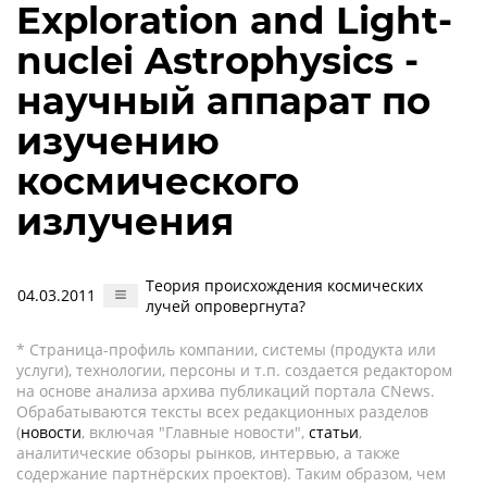
Exploration and Light-
nuclei Astrophysics -
научный аппарат по
изучению
космического
излучения
Теория происхождения космических
04.03.2011
лучей опровергнута?
* Страница-профиль компании, системы (продукта или
услуги), технологии, персоны и т.п. создается редактором
на основе анализа архива публикаций портала CNews.
Обрабатываются тексты всех редакционных разделов
(
новости
, включая "Главные новости",
статьи
,
аналитические обзоры рынков, интервью, а также
содержание партнёрских проектов). Таким образом, чем