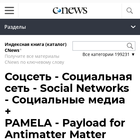
Разделы
Индексная книга (каталог)
CNews
*
Все категории
199231
▼
Получите все материалы
CNews по ключевому слову
Соцсеть - Социальная
сеть - Social Networks
- Социальные медиа
+
PAMELA - Payload for
Antimatter Matter