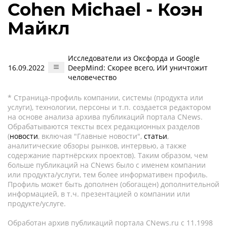
Cohen Michael - Коэн
Майкл
Исследователи из Оксфорда и Google
16.09.2022
DeepMind: Скорее всего, ИИ уничтожит
человечество
* Страница-профиль компании, системы (продукта или
услуги), технологии, персоны и т.п. создается редактором
на основе анализа архива публикаций портала CNews.
Обрабатываются тексты всех редакционных разделов
(
новости
, включая "Главные новости",
статьи
,
аналитические обзоры рынков, интервью, а также
содержание партнёрских проектов). Таким образом, чем
больше публикаций на CNews было с именем компании
или продукта/услуги, тем более информативен профиль.
Профиль может быть дополнен (обогащен) дополнительной
информацией, в т.ч. презентацией о компании или
продукте/услуге.
Обработан архив публикаций портала CNews.ru c 11.1998