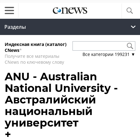
Разделы
Индексная книга (каталог)
CNews
*
Все категории
199231
▼
Получите все материалы
CNews по ключевому слову
ANU - Australian
National University -
Австралийский
национальный
университет
+