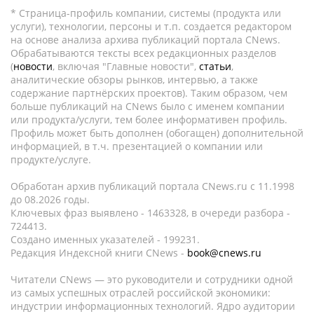
* Страница-профиль компании, системы (продукта или
услуги), технологии, персоны и т.п. создается редактором
на основе анализа архива публикаций портала CNews.
Обрабатываются тексты всех редакционных разделов
(
новости
, включая "Главные новости",
статьи
,
аналитические обзоры рынков, интервью, а также
содержание партнёрских проектов). Таким образом, чем
больше публикаций на CNews было с именем компании
или продукта/услуги, тем более информативен профиль.
Профиль может быть дополнен (обогащен) дополнительной
информацией, в т.ч. презентацией о компании или
продукте/услуге.
Обработан архив публикаций портала CNews.ru c 11.1998
до 08.2026 годы.
Ключевых фраз выявлено - 1463328, в очереди разбора -
724413.
Создано именных указателей - 199231.
Редакция Индексной книги CNews -
book@cnews.ru
Читатели CNews — это руководители и сотрудники одной
из самых успешных отраслей российской экономики:
индустрии информационных технологий. Ядро аудитории