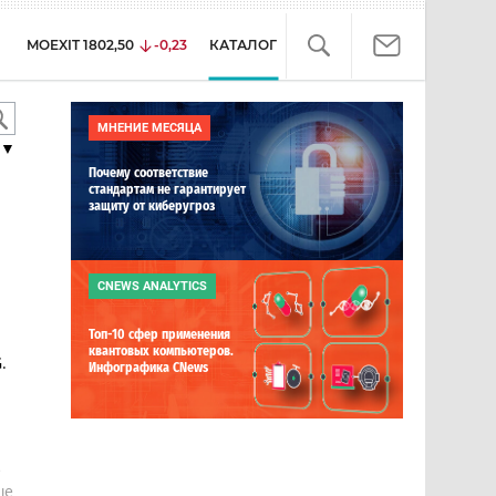
MOEXIT
1802,50
-0,23
КАТАЛОГ
МНЕНИЕ МЕСЯЦА
▼
Почему соответствие
стандартам не гарантирует
защиту от киберугроз
CNEWS ANALYTICS
Топ-10 сфер применения
квантовых компьютеров.
.
Инфографика CNews
е
ше