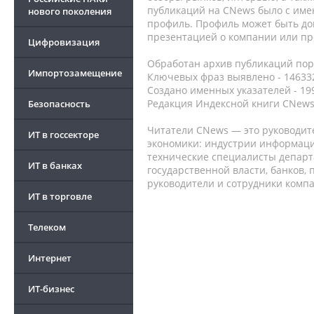
публикаций на CNews было с име
нового поколения
профиль. Профиль может быть до
презентацией о компании или про
Цифровизация
Обработан архив публикаций порт
Импортозамещение
Ключевых фраз выявлено - 146332
Создано именных указателей - 19
Редакция Индексной книги CNews
Безопасность
Читатели CNews — это руководит
ИТ в госсекторе
экономики: индустрии информаци
технические специалисты депар
ИТ в банках
государственной власти, банков,
руководители и сотрудники комп
ИТ в торговле
Телеком
Интернет
ИТ-бизнес