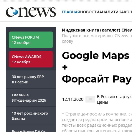
ГЛАВНАЯ
НОВОСТИ
АНАЛИТИКА
КО
Индексная книга (каталог) CNe
Получите все материалы CNews 
CNews FORUM
слову
12 ноября
Google Maps 
CNews AWARDS
12 ноября
+
Форсайт Ра
30 лет рынку ERP
в России
Главные
В России старту
12.11.2020
ИТ-сценарии
2026
Цены
10 лет российского
* Страница-профиль компании, сис
бэкапа
создается редактором на основе
тексты всех редакционных раздел
обзоры рынков, интервью, а такж
Российские ПАКи