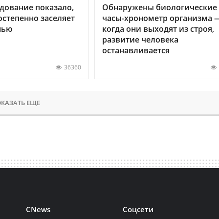
дование показало,
Обнаружены биологические
остепенно заселяет
часы-хронометр организма 
нью
когда они выходят из строя,
развитие человека
останавливается
36360
КАЗАТЬ ЕЩЕ
CNews
Соцсети