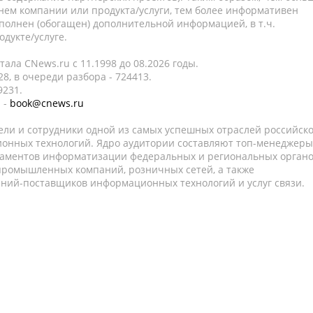
нем компании или продукта/услуги, тем более информативен
полнен (обогащен) дополнительной информацией, в т.ч.
дукте/услуге.
ала CNews.ru c 11.1998 до 08.2026 годы.
8, в очереди разбора - 724413.
9231.
 -
book@cnews.ru
ели и сотрудники одной из самых успешных отраслей российск
онных технологий. Ядро аудитории составляют топ-менеджеры
таментов информатизации федеральных и региональных орган
 промышленных компаний, розничных сетей, а также
аний-поставщиков информационных технологий и услуг связи.