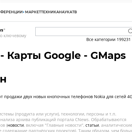
НФЕРЕНЦИИ
МАРКЕТ
ТЕХНИКА
НАУКА
ТВ
ws
*
по ключевому
Все категории
199231
- Карты Google - GMaps
ун
ют продажи двух новых кнопочных телефонов Nokia для сетей 4G
темы (продукта или услуги), технологии, персоны и т.п.
 анализа архива публикаций портала CNews. Обрабатываются
ов (
новости
, включая "Главные новости",
статьи
, аналитически
е содержание партнёрских проектов). Таким образом, чем боль