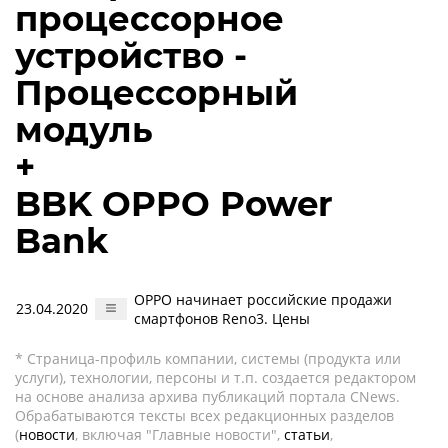
процессорное
устройство -
Процессорный
модуль
+
BBK OPPO Power
Bank
OPPO начинает российские продажи
23.04.2020
смартфонов Reno3. Цены
* Страница-профиль компании, системы (продукта или
услуги), технологии, персоны и т.п. создается редактором
на основе анализа архива публикаций портала CNews.
Обрабатываются тексты всех редакционных разделов
(
новости
, включая "Главные новости",
статьи
,