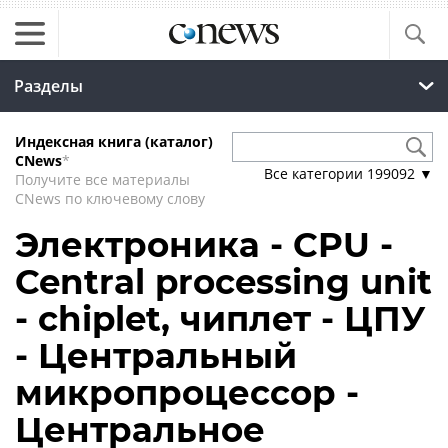
Разделы
Индексная книга (каталог)
CNews
*
Все категории
199092
▼
Получите все материалы
CNews по ключевому слову
Электроника - CPU -
Central processing unit
- chiplet, чиплет - ЦПУ
- Центральный
микропроцессор -
Центральное