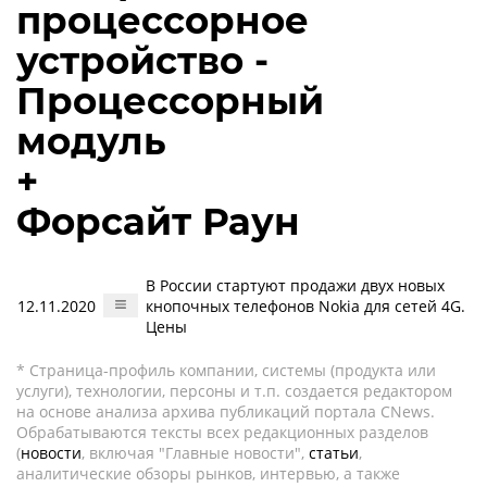
процессорное
устройство -
Процессорный
модуль
+
Форсайт Раун
В России стартуют продажи двух новых
12.11.2020
кнопочных телефонов Nokia для сетей 4G.
Цены
* Страница-профиль компании, системы (продукта или
услуги), технологии, персоны и т.п. создается редактором
на основе анализа архива публикаций портала CNews.
Обрабатываются тексты всех редакционных разделов
(
новости
, включая "Главные новости",
статьи
,
аналитические обзоры рынков, интервью, а также