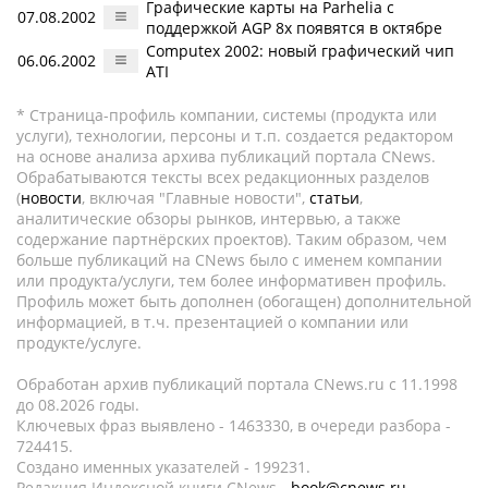
Графические карты на Parhelia с
07.08.2002
поддержкой AGP 8x появятся в октябре
Computex 2002: новый графический чип
06.06.2002
ATI
* Страница-профиль компании, системы (продукта или
услуги), технологии, персоны и т.п. создается редактором
на основе анализа архива публикаций портала CNews.
Обрабатываются тексты всех редакционных разделов
(
новости
, включая "Главные новости",
статьи
,
аналитические обзоры рынков, интервью, а также
содержание партнёрских проектов). Таким образом, чем
больше публикаций на CNews было с именем компании
или продукта/услуги, тем более информативен профиль.
Профиль может быть дополнен (обогащен) дополнительной
информацией, в т.ч. презентацией о компании или
продукте/услуге.
Обработан архив публикаций портала CNews.ru c 11.1998
до 08.2026 годы.
Ключевых фраз выявлено - 1463330, в очереди разбора -
724415.
Создано именных указателей - 199231.
Редакция Индексной книги CNews -
book@cnews.ru