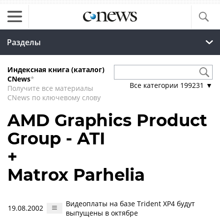
Разделы
Индексная книга (каталог)
CNews
*
Все категории
199231
▼
Получите все материалы
CNews по ключевому слову
AMD Graphics Product
Group - ATI
+
Matrox Parhelia
Видеоплаты на базе Trident XP4 будут
19.08.2002
выпущены в октябре