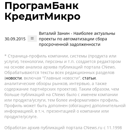
ПрограмБанк
КредитМикро
Виталий Занин - Наиболее актуальны
30.09.2015
проекты по автоматизации сбора
просроченной задолженности
* Страница-профиль компании, системы (продукта или
услуги), технологии, персоны и т.п. создается редактором
на основе анализа архива публикаций портала CNews.
Обрабатываются тексты всех редакционных разделов
(
новости
, включая "Главные новости",
статьи
,
аналитические обзоры рынков, интервью, а также
содержание партнёрских проектов). Таким образом, чем
больше публикаций на CNews было с именем компании
или продукта/услуги, тем более информативен профиль.
Профиль может быть дополнен (обогащен) дополнительной
информацией, в т.ч. презентацией о компании или
продукте/услуге.
Обработан архив публикаций портала CNews.ru c 11.1998