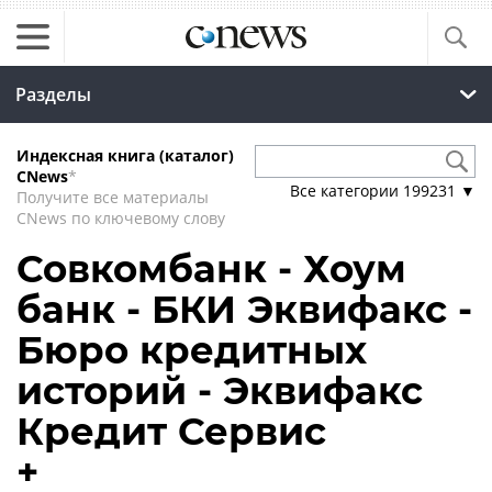
Разделы
Индексная книга (каталог)
CNews
*
Все категории
199231
▼
Получите все материалы
CNews по ключевому слову
Совкомбанк - Хоум
банк - БКИ Эквифакс -
Бюро кредитных
историй - Эквифакс
Кредит Сервис
+