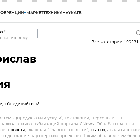
НФЕРЕНЦИИ
МАРКЕТ
ТЕХНИКА
НАУКА
ТВ
ws
*
по ключевому
Все категории
199231
рислав
ия
и, объединяйтесь!
темы (продукта или услуги), технологии, персоны и т.п.
 анализа архива публикаций портала CNews. Обрабатываются
ов (
новости
, включая "Главные новости",
статьи
, аналитически
е содержание партнёрских проектов). Таким образом, чем боль