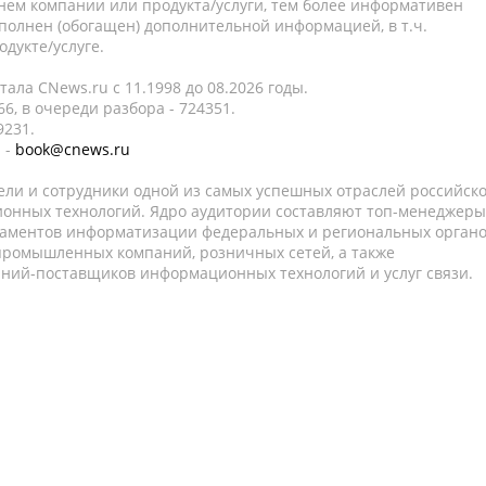
нем компании или продукта/услуги, тем более информативен
полнен (обогащен) дополнительной информацией, в т.ч.
дукте/услуге.
ала CNews.ru c 11.1998 до 08.2026 годы.
6, в очереди разбора - 724351.
9231.
 -
book@cnews.ru
ели и сотрудники одной из самых успешных отраслей российск
онных технологий. Ядро аудитории составляют топ-менеджеры
таментов информатизации федеральных и региональных орган
 промышленных компаний, розничных сетей, а также
аний-поставщиков информационных технологий и услуг связи.