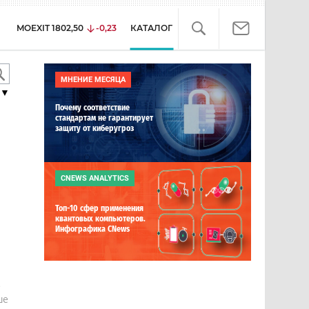
MOEXIT
1802,50
-0,23
КАТАЛОГ
МНЕНИЕ МЕСЯЦА
▼
Почему соответствие
стандартам не гарантирует
защиту от киберугроз
CNEWS ANALYTICS
Топ-10 сфер применения
квантовых компьютеров.
Инфографика CNews
е
ше