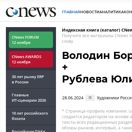
ГЛАВНАЯ
НОВОСТИ
АНАЛИТИКА
КО
Индексная книга (каталог) CNe
Получите все материалы CNews 
CNews FORUM
слову
12 ноября
Володин Бо
CNews AWARDS
12 ноября
+
Рублева Юл
30 лет рынку ERP
в России
Главные
28.06.2024
Художники Росси
ИТ-сценарии
2026
* Страница-профиль компании, сис
10 лет российского
создается редактором на основе
бэкапа
тексты всех редакционных раздел
обзоры рынков, интервью, а такж
Российские ПАКи