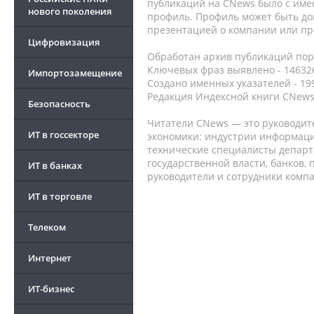
публикаций на CNews было с име
нового поколения
профиль. Профиль может быть до
презентацией о компании или про
Цифровизация
Обработан архив публикаций порт
Ключевых фраз выявлено - 146326
Импортозамещение
Создано именных указателей - 19
Редакция Индексной книги CNews
Безопасность
Читатели CNews — это руководит
ИТ в госсекторе
экономики: индустрии информаци
технические специалисты депар
государственной власти, банков,
ИТ в банках
руководители и сотрудники комп
ИТ в торговле
Телеком
Интернет
ИТ-бизнес