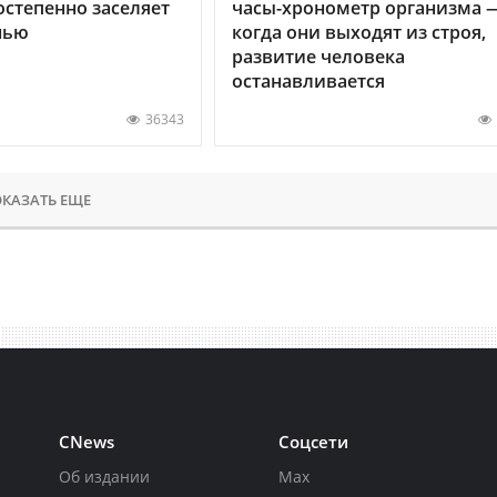
остепенно заселяет
часы-хронометр организма 
нью
когда они выходят из строя,
развитие человека
останавливается
36343
КАЗАТЬ ЕЩЕ
CNews
Соцсети
Об издании
Max