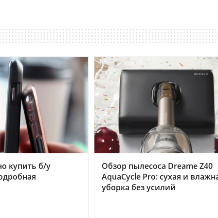
но купить б/у
Обзор пылесоса Dreame Z40
подробная
AquaCycle Pro: сухая и влажн
уборка без усилий