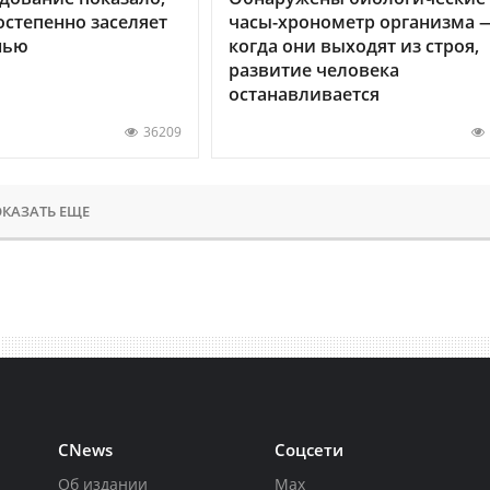
остепенно заселяет
часы-хронометр организма 
нью
когда они выходят из строя,
развитие человека
останавливается
36209
КАЗАТЬ ЕЩЕ
CNews
Соцсети
Об издании
Max