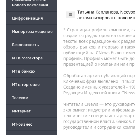
нового поколения
Татьяна Капланова, Neovox
автоматизировать половин
Цифровизация
* Страница-профиль компании, сис
Импортозамещение
создается редактором на основе
тексты всех редакционных раздел
Безопасность
обзоры рынков, интервью, а такж
публикаций на CNews было с име
ИТ в госсекторе
профиль. Профиль может быть до
презентацией о компании или про
ИТ в банках
Обработан архив публикаций порт
Ключевых фраз выявлено - 146301
ИТ в торговле
Создано именных указателей - 19
Редакция Индексной книги CNews
Телеком
Читатели CNews — это руководит
экономики: индустрии информаци
Интернет
технические специалисты депар
государственной власти, банков,
ИТ-бизнес
руководители и сотрудники комп