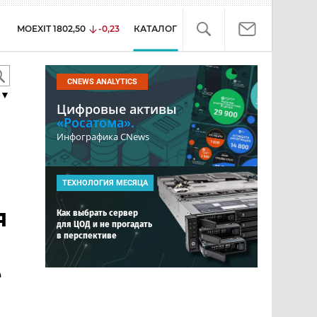
MOEXIT
1802,50
-0,23
КАТАЛОГ
CNEWS ANALYTICS
▼
Цифровые активы
«Росатома».
Инфографика CNews
ТЕХНОЛОГИЯ МЕСЯЦА
я
Как выбрать сервер
для ЦОД и не прогадать
в перспективе
е