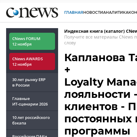
ГЛАВНАЯ
НОВОСТИ
АНАЛИТИКА
КО
Индексная книга (каталог) CNe
Получите все материалы CNews 
CNews FORUM
слову
12 ноября
Капланова Т
CNews AWARDS
12 ноября
+
Loyalty Man
30 лет рынку ERP
в России
лояльности
Главные
клиентов -
ИТ-сценарии
2026
постоянных 
10 лет российского
бэкапа
программы
Российские ПАКи