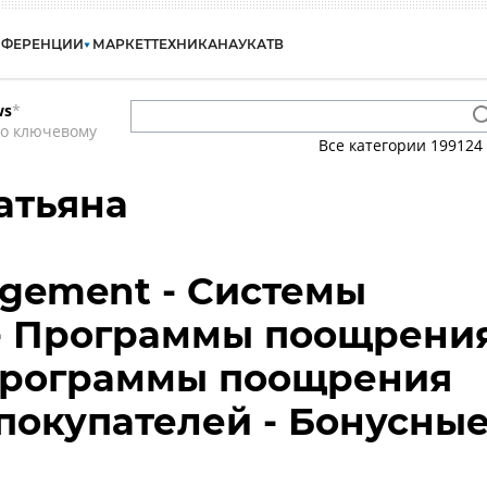
НФЕРЕНЦИИ
МАРКЕТ
ТЕХНИКА
НАУКА
ТВ
ws
*
по ключевому
Все категории
199124
атьяна
agement - Системы
 - Программы поощрени
 Программы поощрения
покупателей - Бонусны