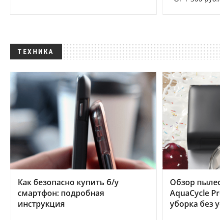
ТЕХНИКА
Как безопасно купить б/у
Обзор пылес
смартфон: подробная
AquaCycle Pr
инструкция
уборка без 