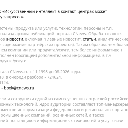
: «Искусственный интеллект в контакт-центрах может
у запросов»
темы (продукта или услуги), технологии, персоны и т.п.
 анализа архива публикаций портала CNews. Обрабатываются
ов (
новости
, включая "Главные новости",
статьи
, аналитически
е содержание партнёрских проектов). Таким образом, чем боль
нем компании или продукта/услуги, тем более информативен
полнен (обогащен) дополнительной информацией, в т.ч.
дукте/услуге.
ала CNews.ru c 11.1998 до 08.2026 годы.
8, в очереди разбора - 724624.
9124.
 -
book@cnews.ru
ели и сотрудники одной из самых успешных отраслей российск
онных технологий. Ядро аудитории составляют топ-менеджеры
таментов информатизации федеральных и региональных орган
 промышленных компаний, розничных сетей, а также
аний-поставщиков информационных технологий и услуг связи.