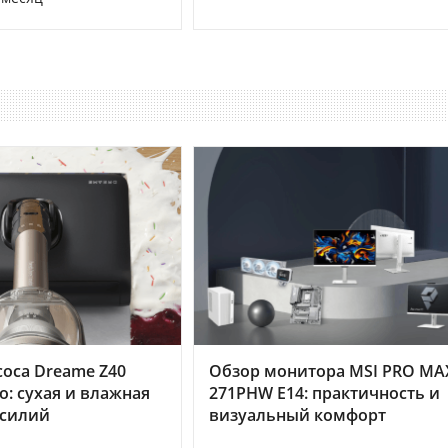
оса Dreame Z40
Обзор монитора MSI PRO MA
o: сухая и влажная
271PHW E14: практичность и
усилий
визуальный комфорт