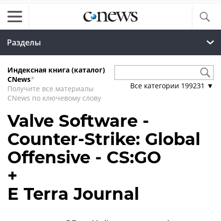
Разделы
Индексная книга (каталог)
CNews
*
Все категории
199231
▼
Получите все материалы
CNews по ключевому слову
Valve Software -
Counter-Strike: Global
Offensive - CS:GO
+
E Terra Journal