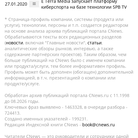
E Terra Media запускает платформу
27.01.2020
киберспорта на базе технологии SPB TV
* Страница-профиль компании, системы (продукта или
услуги), технологии, персоны и т.п. создается редактором
на основе анализа архива публикаций портала CNews.
Обрабатываются тексты всех редакционных разделов
(
новости
, включая "Главные новости",
статьи
,
аналитические обзоры рынков, интервью, а также
содержание партнёрских проектов). Таким образом, чем
больше публикаций на CNews было с именем компании
или продукта/услуги, тем более информативен профиль.
Профиль может быть дополнен (обогащен) дополнительной
информацией, в т.ч. презентацией о компании или
продукте/услуге.
Обработан архив публикаций портала CNews.ru c 11.1998
до 08.2026 годы.
Ключевых фраз выявлено - 1463328, в очереди разбора -
724413.
Создано именных указателей - 199231.
Редакция Индексной книги CNews -
book@cnews.ru
Читатели CNews — это руководители и сотрудники одной