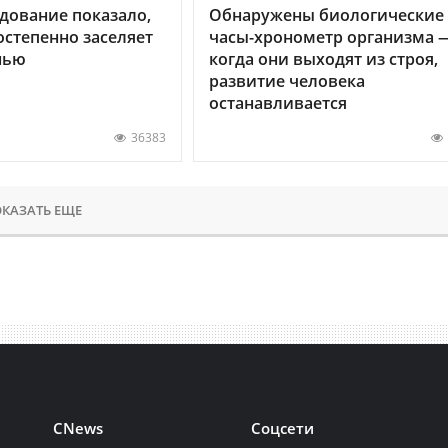
дование показало,
Обнаружены биологические
остепенно заселяет
часы-хронометр организма 
нью
когда они выходят из строя,
развитие человека
останавливается
36383
КАЗАТЬ ЕЩЕ
CNews
Соцсети