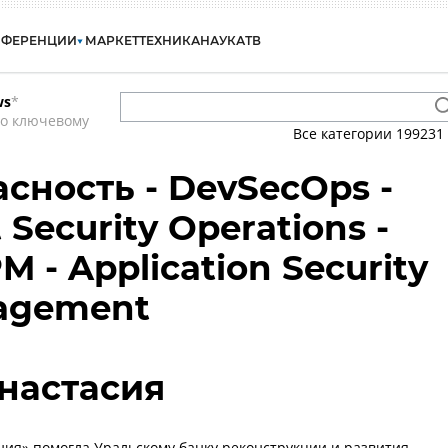
НФЕРЕНЦИИ
МАРКЕТ
ТЕХНИКА
НАУКА
ТВ
ws
*
по ключевому
Все категории
199231
сность - DevSecOps -
Security Operations -
M - Application Security
agement
настасия
ия» помогла Уральскому банку реконструкции и развития