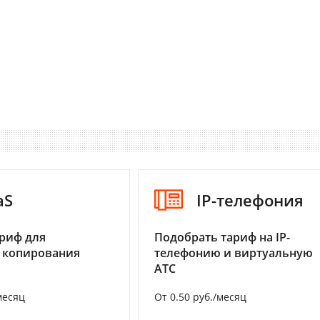
aS
IP-телефония
риф для
Подобрать тариф на IP-
 копирования
телефонию и виртуальную
АТС
месяц
От 0.50 руб./месяц