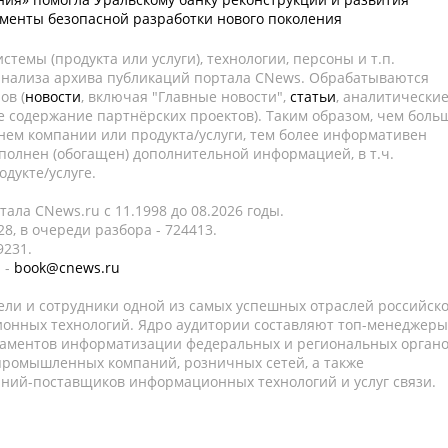
менты безопасной разработки нового поколения
темы (продукта или услуги), технологии, персоны и т.п.
 анализа архива публикаций портала CNews. Обрабатываются
ов (
новости
, включая "Главные новости",
статьи
, аналитически
е содержание партнёрских проектов). Таким образом, чем боль
нем компании или продукта/услуги, тем более информативен
полнен (обогащен) дополнительной информацией, в т.ч.
дукте/услуге.
ала CNews.ru c 11.1998 до 08.2026 годы.
8, в очереди разбора - 724413.
9231.
 -
book@cnews.ru
ели и сотрудники одной из самых успешных отраслей российск
онных технологий. Ядро аудитории составляют топ-менеджеры
таментов информатизации федеральных и региональных орган
 промышленных компаний, розничных сетей, а также
аний-поставщиков информационных технологий и услуг связи.