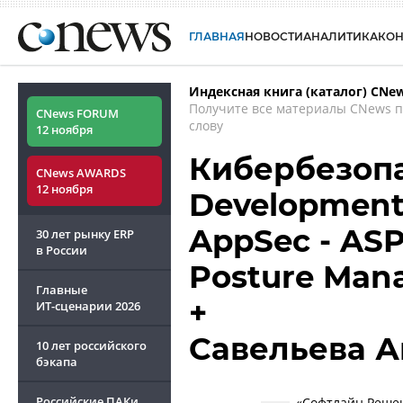
ГЛАВНАЯ
НОВОСТИ
АНАЛИТИКА
КО
Индексная книга (каталог) CNe
Получите все материалы CNews 
CNews FORUM
слову
12 ноября
Кибербезопа
CNews AWARDS
12 ноября
Development 
AppSec - ASP
30 лет рынку ERP
в России
Posture Man
Главные
+
ИТ-сценарии
2026
Савельева А
10 лет российского
бэкапа
Российские ПАКи
«Софтлайн Решен