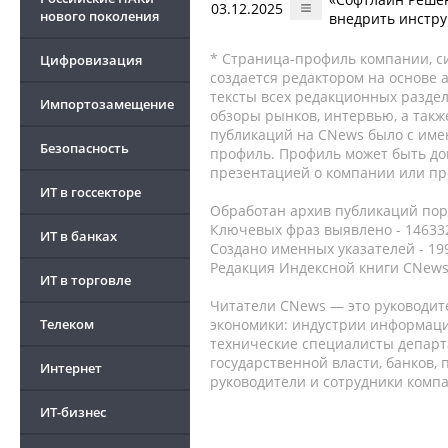
03.12.2025
нового поколения
внедрить инстру
* Страница-профиль компании, сис
Цифровизация
создается редактором на основе
тексты всех редакционных раздел
Импортозамещение
обзоры рынков, интервью, а такж
публикаций на CNews было с име
Безопасность
профиль. Профиль может быть до
презентацией о компании или про
ИТ в госсекторе
Обработан архив публикаций порт
Ключевых фраз выявлено - 146332
ИТ в банках
Создано именных указателей - 19
Редакция Индексной книги CNews
ИТ в торговле
Читатели CNews — это руководит
Телеком
экономики: индустрии информаци
технические специалисты депар
государственной власти, банков,
Интернет
руководители и сотрудники комп
ИТ-бизнес