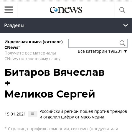
Разделы
Индексная книга (каталог)
CNews
*
Все категории
199231
▼
Получите все материалы
CNews по ключевому слову
Битаров Вячеслав
+
Меликов Сергей
Российский регион пошел против трендов
15.01.2021
и отделил цифру от масс-медиа
* Страница-профиль компании, системы (продукта или