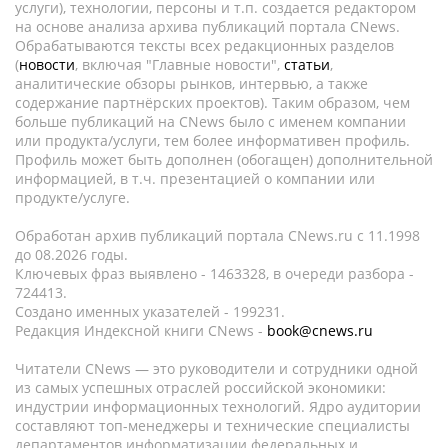
услуги), технологии, персоны и т.п. создается редактором
на основе анализа архива публикаций портала CNews.
Обрабатываются тексты всех редакционных разделов
(
новости
, включая "Главные новости",
статьи
,
аналитические обзоры рынков, интервью, а также
содержание партнёрских проектов). Таким образом, чем
больше публикаций на CNews было с именем компании
или продукта/услуги, тем более информативен профиль.
Профиль может быть дополнен (обогащен) дополнительной
информацией, в т.ч. презентацией о компании или
продукте/услуге.
Обработан архив публикаций портала CNews.ru c 11.1998
до 08.2026 годы.
Ключевых фраз выявлено - 1463328, в очереди разбора -
724413.
Создано именных указателей - 199231.
Редакция Индексной книги CNews -
book@cnews.ru
Читатели CNews — это руководители и сотрудники одной
из самых успешных отраслей российской экономики:
индустрии информационных технологий. Ядро аудитории
составляют топ-менеджеры и технические специалисты
департаментов информатизации федеральных и