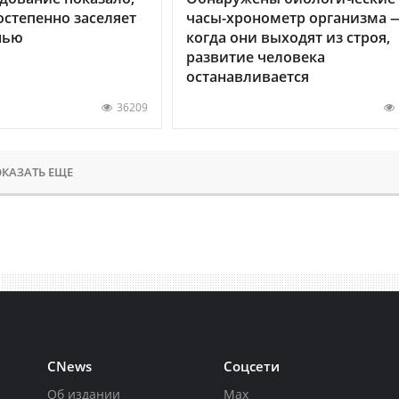
остепенно заселяет
часы-хронометр организма 
нью
когда они выходят из строя,
развитие человека
останавливается
36209
КАЗАТЬ ЕЩЕ
CNews
Соцсети
Об издании
Max