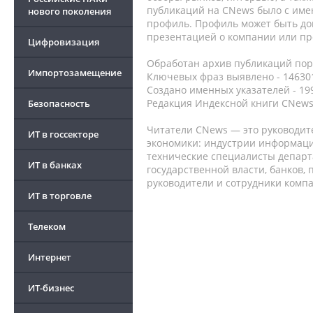
публикаций на CNews было с име
нового поколения
профиль. Профиль может быть до
презентацией о компании или про
Цифровизация
Обработан архив публикаций порт
Импортозамещение
Ключевых фраз выявлено - 146301
Создано именных указателей - 19
Редакция Индексной книги CNews
Безопасность
Читатели CNews — это руководит
ИТ в госсекторе
экономики: индустрии информаци
технические специалисты депар
ИТ в банках
государственной власти, банков,
руководители и сотрудники комп
ИТ в торговле
Телеком
Интернет
ИТ-бизнес