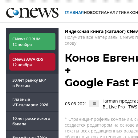
ГЛАВНАЯ
НОВОСТИ
АНАЛИТИКА
КО
Индексная книга (каталог) CNe
Получите все материалы CNews 
CNews FORUM
слову
12 ноября
Конов Евген
CNews AWARDS
12 ноября
+
Google Fast P
30 лет рынку ERP
в России
Главные
Harman представ
05.03.2021
ИТ-сценарии
2026
JBL Live Pro+ TW
10 лет российского
* Страница-профиль компании, сис
бэкапа
создается редактором на основе
тексты всех редакционных раздел
обзоры рынков, интервью, а такж
Российские ПАКи