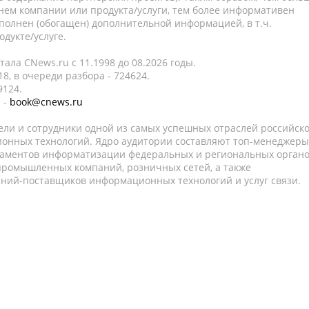
нем компании или продукта/услуги, тем более информативен
полнен (обогащен) дополнительной информацией, в т.ч.
дукте/услуге.
ала CNews.ru c 11.1998 до 08.2026 годы.
8, в очереди разбора - 724624.
9124.
 -
book@cnews.ru
ели и сотрудники одной из самых успешных отраслей российск
онных технологий. Ядро аудитории составляют топ-менеджеры
таментов информатизации федеральных и региональных орган
 промышленных компаний, розничных сетей, а также
аний-поставщиков информационных технологий и услуг связи.