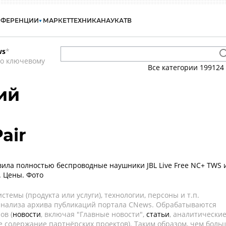
НФЕРЕНЦИИ
МАРКЕТ
ТЕХНИКА
НАУКА
ТВ
ws
*
по ключевому
Все категории
199124
ий
air
ила полностью беспроводные наушники JBL Live Free NC+ TWS 
S. Цены. Фото
темы (продукта или услуги), технологии, персоны и т.п.
 анализа архива публикаций портала CNews. Обрабатываются
ов (
новости
, включая "Главные новости",
статьи
, аналитически
е содержание партнёрских проектов). Таким образом, чем боль