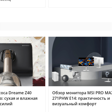
оса Dreame Z40
Обзор монитора MSI PRO MA
o: сухая и влажная
271PHW E14: практичность и
усилий
визуальный комфорт