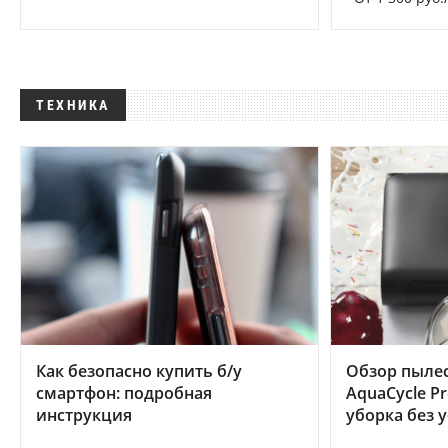
ТЕХНИКА
Как безопасно купить б/у
Обзор пылес
смартфон: подробная
AquaCycle Pr
инструкция
уборка без 