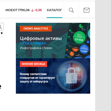
MOEXIT
1796,06
-0,36
КАТАЛОГ
CNEWS ANALYTICS
▼
Цифровые активы
«Росатома».
Инфографика CNews
МНЕНИЕ МЕСЯЦА
Почему соответствие
стандартам не гарантирует
защиту от киберугроз
е