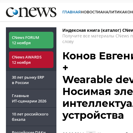
ГЛАВНАЯ
НОВОСТИ
АНАЛИТИКА
КО
Индексная книга (каталог) CNe
Получите все материалы CNews 
CNews FORUM
слову
12 ноября
Конов Евген
CNews AWARDS
12 ноября
+
Wearable dev
30 лет рынку ERP
в России
Носимая эле
Главные
интеллектуа
ИТ-сценарии
2026
устройства
10 лет российского
бэкапа
Российские ПАКи