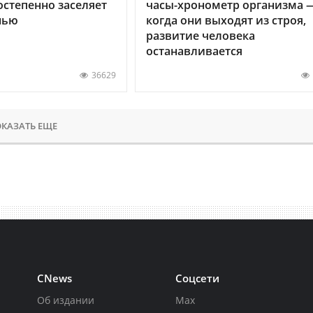
остепенно заселяет
часы-хронометр организма 
нью
когда они выходят из строя,
развитие человека
останавливается
36629
КАЗАТЬ ЕЩЕ
CNews
Соцсети
Об издании
Max