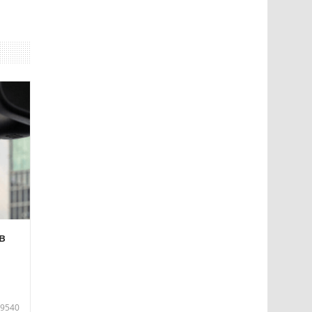
в
9540