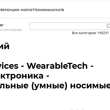
НФЕРЕНЦИИ
МАРКЕТ
ТЕХНИКА
НАУКА
ТВ
ws
*
по ключевому
Все категории
199231
ий
ices - WearableTech -
ктроника -
льные (умные) носимы