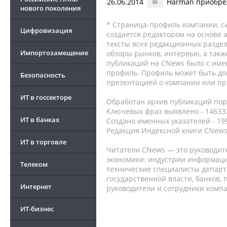
26.06.2014
Harman приобре
нового поколения
* Страница-профиль компании, сис
Цифровизация
создается редактором на основе
тексты всех редакционных раздел
Импортозамещение
обзоры рынков, интервью, а такж
публикаций на CNews было с име
профиль. Профиль может быть до
Безопасность
презентацией о компании или про
ИТ в госсекторе
Обработан архив публикаций порт
Ключевых фраз выявлено - 146333
ИТ в банках
Создано именных указателей - 19
Редакция Индексной книги CNews
ИТ в торговле
Читатели CNews — это руководит
экономики: индустрии информаци
Телеком
технические специалисты депар
государственной власти, банков,
Интернет
руководители и сотрудники комп
ИТ-бизнес