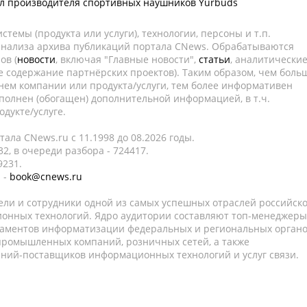
л производителя спортивных наушников Yurbuds
темы (продукта или услуги), технологии, персоны и т.п.
 анализа архива публикаций портала CNews. Обрабатываются
ов (
новости
, включая "Главные новости",
статьи
, аналитически
е содержание партнёрских проектов). Таким образом, чем боль
нем компании или продукта/услуги, тем более информативен
полнен (обогащен) дополнительной информацией, в т.ч.
дукте/услуге.
ала CNews.ru c 11.1998 до 08.2026 годы.
2, в очереди разбора - 724417.
9231.
 -
book@cnews.ru
ели и сотрудники одной из самых успешных отраслей российск
онных технологий. Ядро аудитории составляют топ-менеджеры
таментов информатизации федеральных и региональных орган
 промышленных компаний, розничных сетей, а также
аний-поставщиков информационных технологий и услуг связи.