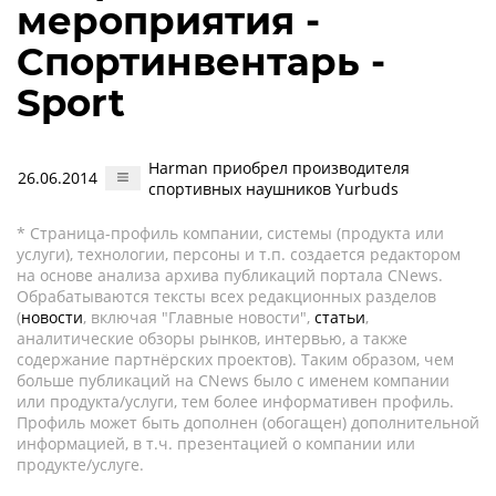
мероприятия -
Спортинвентарь -
Sport
Harman приобрел производителя
26.06.2014
спортивных наушников Yurbuds
* Страница-профиль компании, системы (продукта или
услуги), технологии, персоны и т.п. создается редактором
на основе анализа архива публикаций портала CNews.
Обрабатываются тексты всех редакционных разделов
(
новости
, включая "Главные новости",
статьи
,
аналитические обзоры рынков, интервью, а также
содержание партнёрских проектов). Таким образом, чем
больше публикаций на CNews было с именем компании
или продукта/услуги, тем более информативен профиль.
Профиль может быть дополнен (обогащен) дополнительной
информацией, в т.ч. презентацией о компании или
продукте/услуге.