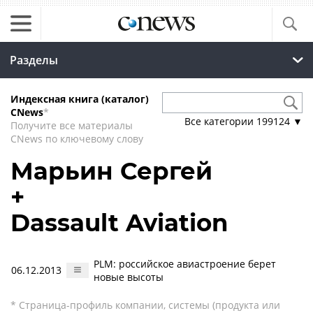
Разделы
Индексная книга (каталог)
CNews
*
Все категории
199124
▼
Получите все материалы
CNews по ключевому слову
Марьин Сергей
+
Dassault Aviation
PLM: российское авиастроение берет
06.12.2013
новые высоты
* Страница-профиль компании, системы (продукта или