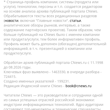
* Страница-профиль компании, системы (продукта или
услуги), технологии, персоны и т.п. создается редактором
на основе анализа архива публикаций портала CNews.
Обрабатываются тексты всех редакционных разделов
(
новости
, включая "Главные новости",
статьи
,
аналитические обзоры рынков, интервью, а также
содержание партнёрских проектов). Таким образом, чем
больше публикаций на CNews было с именем компании
или продукта/услуги, тем более информативен профиль.
Профиль может быть дополнен (обогащен) дополнительной
информацией, в т.ч. презентацией о компании или
продукте/услуге.
Обработан архив публикаций портала CNews.ru c 11.1998
до 08.2026 годы.
Ключевых фраз выявлено - 1463330, в очереди разбора -
724415.
Создано именных указателей - 199231.
Редакция Индексной книги CNews -
book@cnews.ru
Читатели CNews — это руководители и сотрудники одной
из самых успешных отраслей российской экономики:
индустрии информационных технологий. Ядро аудитории
составляют топ-менеджеры и технические специалисты