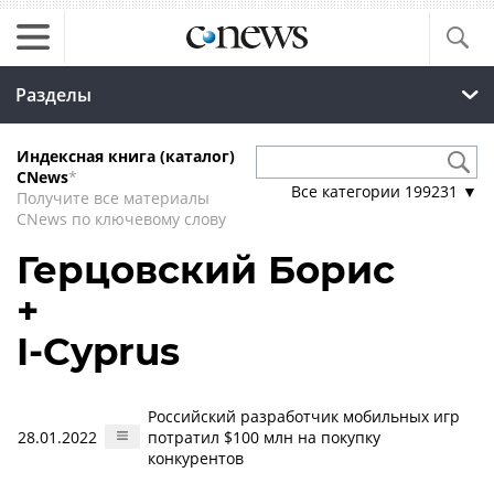
Разделы
Индексная книга (каталог)
CNews
*
Все категории
199231
▼
Получите все материалы
CNews по ключевому слову
Герцовский Борис
+
I-Cyprus
Российский разработчик мобильных игр
28.01.2022
потратил $100 млн на покупку
конкурентов