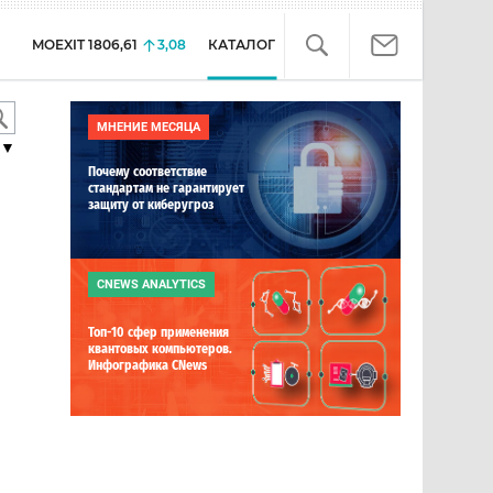
MOEXIT
1806,61
3,08
КАТАЛОГ
МНЕНИЕ МЕСЯЦА
▼
Почему соответствие
стандартам не гарантирует
защиту от киберугроз
CNEWS ANALYTICS
Топ-10 сфер применения
квантовых компьютеров.
Инфографика CNews