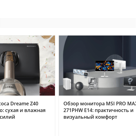
оса Dreame Z40
Обзор монитора MSI PRO MA
o: сухая и влажная
271PHW E14: практичность и
усилий
визуальный комфорт