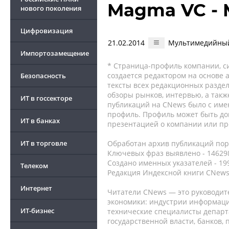
Magma VC - 
нового поколения
Цифровизация
21.02.2014
Мультимедийный 
Импортозамещение
* Страница-профиль компании, сис
создается редактором на основе
Безопасность
тексты всех редакционных раздел
обзоры рынков, интервью, а такж
ИТ в госсекторе
публикаций на CNews было с име
профиль. Профиль может быть до
ИТ в банках
презентацией о компании или про
ИТ в торговле
Обработан архив публикаций порт
Ключевых фраз выявлено - 146298
Создано именных указателей - 19
Телеком
Редакция Индексной книги CNews
Интернет
Читатели CNews — это руководит
экономики: индустрии информаци
ИТ-бизнес
технические специалисты депар
государственной власти, банков,