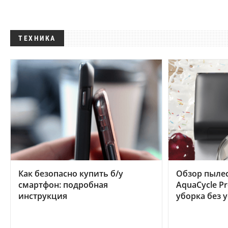
ТЕХНИКА
Как безопасно купить б/у
Обзор пылес
смартфон: подробная
AquaCycle Pr
инструкция
уборка без 