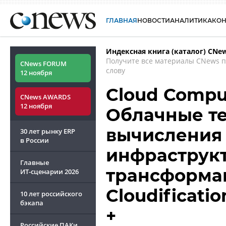
ГЛАВНАЯ
НОВОСТИ
АНАЛИТИКА
КО
Индексная книга (каталог) CNe
Получите все материалы CNews 
CNews FORUM
слову
12 ноября
Cloud Comput
CNews AWARDS
12 ноября
Облачные те
вычисления 
30 лет рынку ERP
в России
инфраструкт
Главные
трансформац
ИТ-сценарии
2026
Cloudificatio
10 лет российского
бэкапа
+
Российские ПАКи