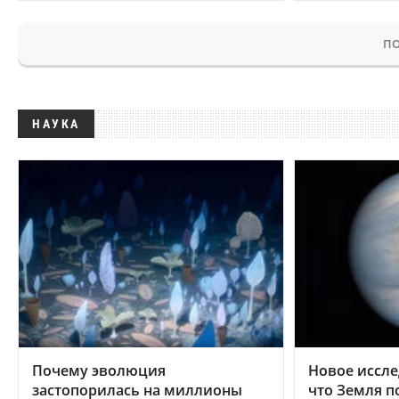
ПО
НАУКА
Почему эволюция
Новое иссле
застопорилась на миллионы
что Земля п