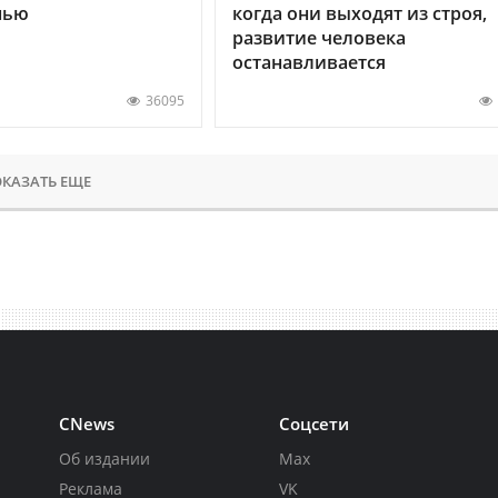
нью
когда они выходят из строя,
развитие человека
останавливается
36095
КАЗАТЬ ЕЩЕ
CNews
Соцсети
Об издании
Max
Реклама
VK