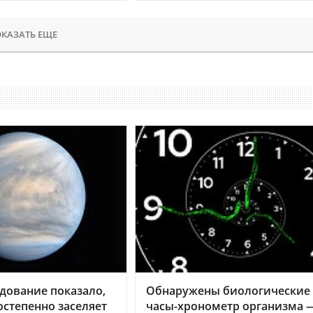
КАЗАТЬ ЕЩЕ
дование показало,
Обнаружены биологические
остепенно заселяет
часы-хронометр организма 