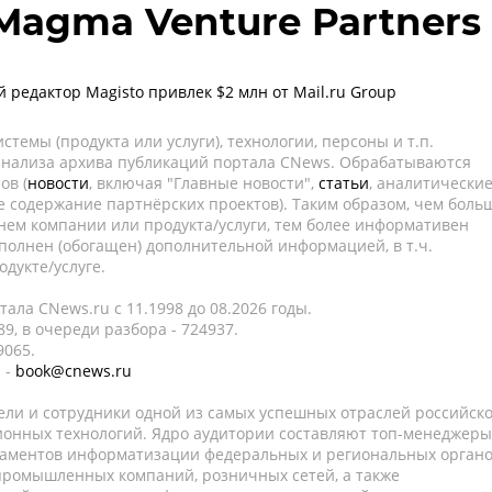
Magma Venture Partners
редактор Magisto привлек $2 млн от Mail.ru Group
темы (продукта или услуги), технологии, персоны и т.п.
 анализа архива публикаций портала CNews. Обрабатываются
ов (
новости
, включая "Главные новости",
статьи
, аналитически
е содержание партнёрских проектов). Таким образом, чем боль
нем компании или продукта/услуги, тем более информативен
полнен (обогащен) дополнительной информацией, в т.ч.
дукте/услуге.
ала CNews.ru c 11.1998 до 08.2026 годы.
9, в очереди разбора - 724937.
9065.
 -
book@cnews.ru
ели и сотрудники одной из самых успешных отраслей российск
онных технологий. Ядро аудитории составляют топ-менеджеры
таментов информатизации федеральных и региональных орган
 промышленных компаний, розничных сетей, а также