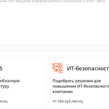
аний-поставщиков информационных технологий и услуг связи.
S
ИТ-безопаснос
 облачную
Подобрать решения для
туру
повышения ИТ-безопасност
компании
месяц
От 684 руб./месяц