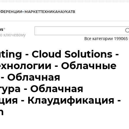
НФЕРЕНЦИИ
МАРКЕТ
ТЕХНИКА
НАУКА
ТВ
ws
*
по ключевому
Все категории
199065
ing - Cloud Solutions -
хнологии - Облачные
- Облачная
ура - Облачная
ия - Клаудификация -
n