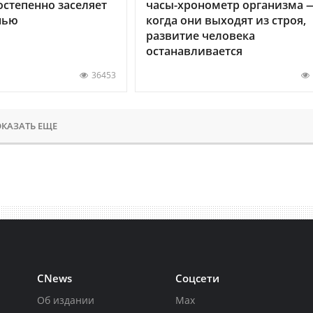
остепенно заселяет
часы-хронометр организма 
нью
когда они выходят из строя,
развитие человека
останавливается
36453
КАЗАТЬ ЕЩЕ
CNews
Соцсети
Об издании
Max