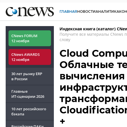
ГЛАВНАЯ
НОВОСТИ
АНАЛИТИКА
КО
Индексная книга (каталог) CNe
Получите все материалы CNews 
CNews FORUM
слову
12 ноября
Cloud Comput
CNews AWARDS
12 ноября
Облачные те
вычисления 
30 лет рынку ERP
в России
инфраструкт
Главные
трансформац
ИТ-сценарии
2026
Cloudificatio
10 лет российского
бэкапа
+
Российские ПАКи