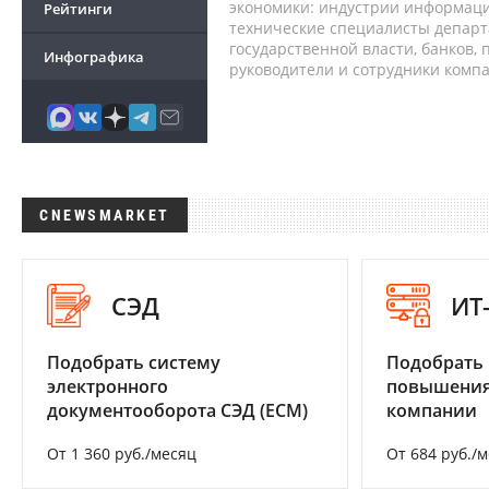
экономики: индустрии информаци
Рейтинги
технические специалисты депар
государственной власти, банков,
Инфографика
руководители и сотрудники комп
CNEWSMARKET
СЭД
ИТ
Подобрать систему
Подобрать
электронного
повышения
документооборота СЭД (ECM)
компании
От 1 360 руб./месяц
От 684 руб./