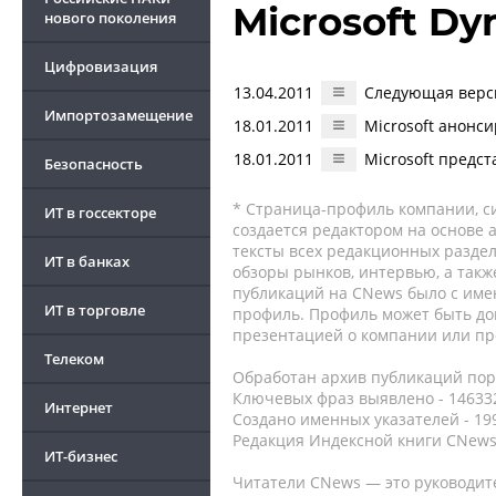
Microsoft Dy
нового поколения
Цифровизация
13.04.2011
Следующая верси
Импортозамещение
18.01.2011
Microsoft анонс
18.01.2011
Microsoft предс
Безопасность
* Страница-профиль компании, сис
ИТ в госсекторе
создается редактором на основе
тексты всех редакционных раздел
ИТ в банках
обзоры рынков, интервью, а такж
публикаций на CNews было с име
ИТ в торговле
профиль. Профиль может быть до
презентацией о компании или про
Телеком
Обработан архив публикаций порт
Ключевых фраз выявлено - 146332
Интернет
Создано именных указателей - 19
Редакция Индексной книги CNews
ИТ-бизнес
Читатели CNews — это руководит