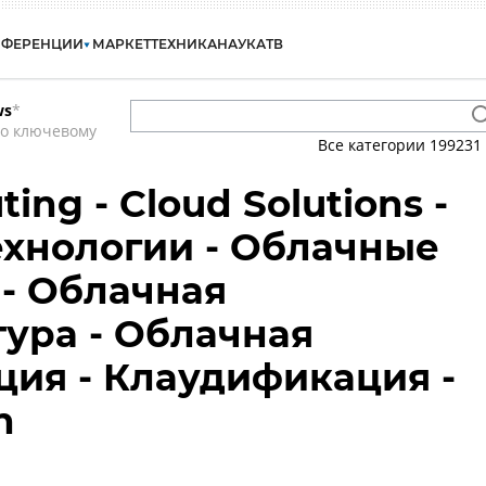
НФЕРЕНЦИИ
МАРКЕТ
ТЕХНИКА
НАУКА
ТВ
ws
*
по ключевому
Все категории
199231
ing - Cloud Solutions -
хнологии - Облачные
- Облачная
ура - Облачная
ия - Клаудификация -
n