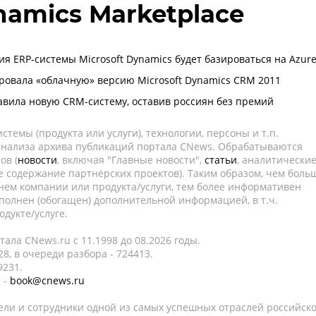
namics Marketplace
я ERP-системы Microsoft Dynamics будет базироваться на Azur
ировала «облачную» версию Microsoft Dynamics CRM 2011
тавила новую CRM-систему, оставив россиян без премий
темы (продукта или услуги), технологии, персоны и т.п.
 анализа архива публикаций портала CNews. Обрабатываются
ов (
новости
, включая "Главные новости",
статьи
, аналитически
е содержание партнёрских проектов). Таким образом, чем боль
нем компании или продукта/услуги, тем более информативен
полнен (обогащен) дополнительной информацией, в т.ч.
дукте/услуге.
ала CNews.ru c 11.1998 до 08.2026 годы.
8, в очереди разбора - 724413.
9231.
 -
book@cnews.ru
ели и сотрудники одной из самых успешных отраслей российск