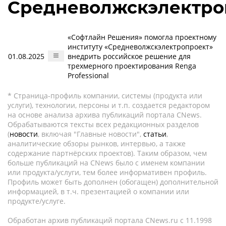
Средневолжскэлектро
«Софтлайн Решения» помогла проектному
институту «Средневолжскэлектропроект»
01.08.2025
внедрить российское решение для
трехмерного проектирования Renga
Professional
* Страница-профиль компании, системы (продукта или
услуги), технологии, персоны и т.п. создается редактором
на основе анализа архива публикаций портала CNews.
Обрабатываются тексты всех редакционных разделов
(
новости
, включая "Главные новости",
статьи
,
аналитические обзоры рынков, интервью, а также
содержание партнёрских проектов). Таким образом, чем
больше публикаций на CNews было с именем компании
или продукта/услуги, тем более информативен профиль.
Профиль может быть дополнен (обогащен) дополнительной
информацией, в т.ч. презентацией о компании или
продукте/услуге.
Обработан архив публикаций портала CNews.ru c 11.1998