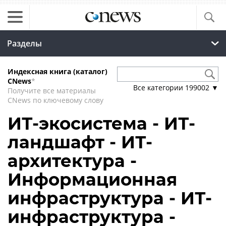
Разделы
Индексная книга (каталог)
CNews
*
Все категории
199002
▼
Получите все материалы
CNews по ключевому слову
ИТ-экосистема - ИТ-
ландшафт - ИТ-
архитектура -
Информационная
инфраструктура - ИТ-
инфраструктура -