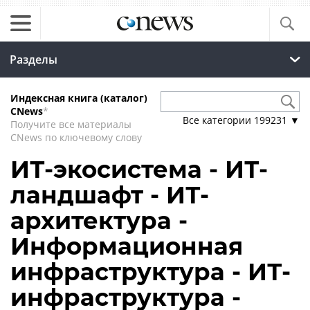
Разделы
Индексная книга (каталог)
CNews
*
Все категории
199231
▼
Получите все материалы
CNews по ключевому слову
ИТ-экосистема - ИТ-
ландшафт - ИТ-
архитектура -
Информационная
инфраструктура - ИТ-
инфраструктура -