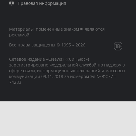
Правовая информация
Материалы, помеченные знаком ■, являются
рекламой
Все права защищены © 1995 – 2026
Сетевое издание «CNews» («СиНьюс»)
зарегистрировано Федеральной службой по надзору в
сфере связи, информационных технологий и массовых
коммуникаций 09.11.2018 за номером Эл № ФС77 –
74283