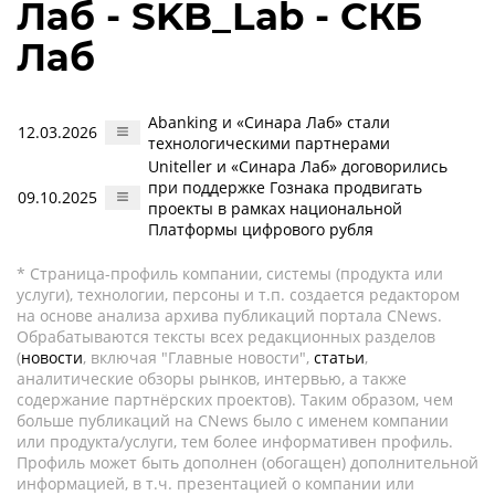
Лаб - SKB_Lab - СКБ
Лаб
Abanking и «Синара Лаб» стали
12.03.2026
технологическими партнерами
Uniteller и «Синара Лаб» договорились
при поддержке Гознака продвигать
09.10.2025
проекты в рамках национальной
Платформы цифрового рубля
* Страница-профиль компании, системы (продукта или
услуги), технологии, персоны и т.п. создается редактором
на основе анализа архива публикаций портала CNews.
Обрабатываются тексты всех редакционных разделов
(
новости
, включая "Главные новости",
статьи
,
аналитические обзоры рынков, интервью, а также
содержание партнёрских проектов). Таким образом, чем
больше публикаций на CNews было с именем компании
или продукта/услуги, тем более информативен профиль.
Профиль может быть дополнен (обогащен) дополнительной
информацией, в т.ч. презентацией о компании или