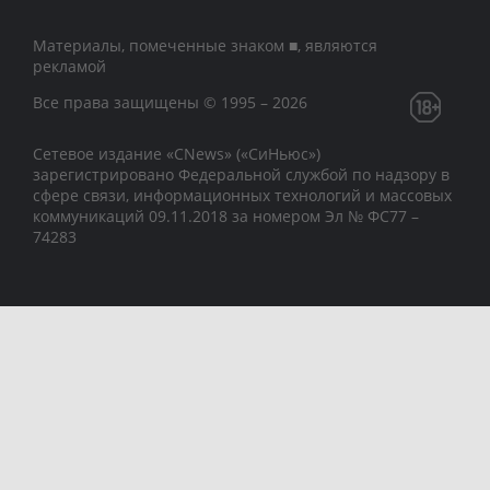
Материалы, помеченные знаком ■, являются
рекламой
Все права защищены © 1995 – 2026
Сетевое издание «CNews» («СиНьюс»)
зарегистрировано Федеральной службой по надзору в
сфере связи, информационных технологий и массовых
коммуникаций 09.11.2018 за номером Эл № ФС77 –
74283