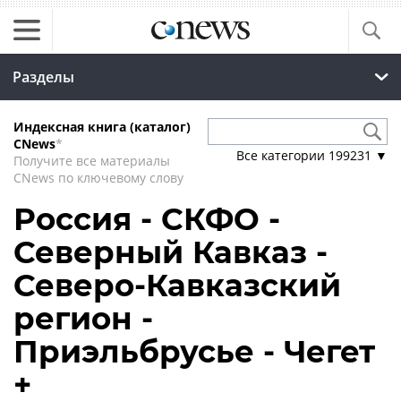
Разделы
Индексная книга (каталог)
CNews
*
Все категории
199231
▼
Получите все материалы
CNews по ключевому слову
Россия - СКФО -
Северный Кавказ -
Северо-Кавказский
регион -
Приэльбрусье - Чегет
+