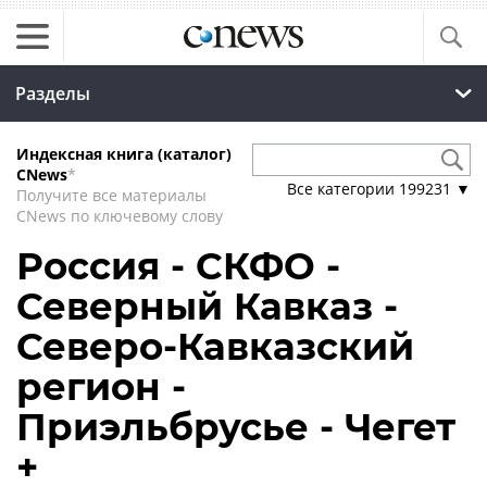
Разделы
Индексная книга (каталог)
CNews
*
Все категории
199231
▼
Получите все материалы
CNews по ключевому слову
Россия - СКФО -
Северный Кавказ -
Северо-Кавказский
регион -
Приэльбрусье - Чегет
+