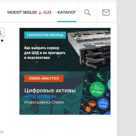
MOEXIT
1802,50
-0,23
КАТАЛОГ
ТЕХНОЛОГИЯ МЕСЯЦА
▼
Как выбрать сервер
для ЦОД и не прогадать
в перспективе
CNEWS ANALYTICS
Цифровые активы
«Росатома».
Инфографика CNews
е
ше