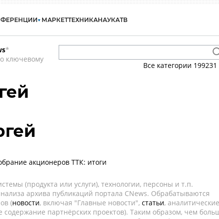
НФЕРЕНЦИИ
МАРКЕТ
ТЕХНИКА
НАУКА
ТВ
ws
*
по ключевому
Все категории
199231
гей
ргей
обрание акционеров ТТК: итоги
темы (продукта или услуги), технологии, персоны и т.п.
 анализа архива публикаций портала CNews. Обрабатываются
ов (
новости
, включая "Главные новости",
статьи
, аналитически
е содержание партнёрских проектов). Таким образом, чем боль