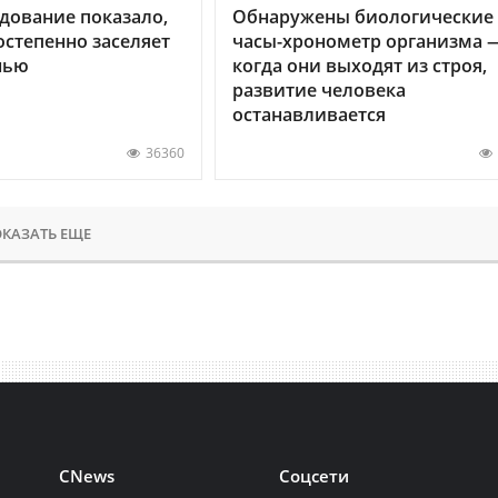
дование показало,
Обнаружены биологические
остепенно заселяет
часы-хронометр организма 
нью
когда они выходят из строя,
развитие человека
останавливается
36360
КАЗАТЬ ЕЩЕ
CNews
Соцсети