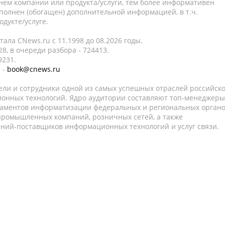
нем компании или продукта/услуги, тем более информативен
полнен (обогащен) дополнительной информацией, в т.ч.
дукте/услуге.
ала CNews.ru c 11.1998 до 08.2026 годы.
8, в очереди разбора - 724413.
9231.
 -
book@cnews.ru
ели и сотрудники одной из самых успешных отраслей российск
онных технологий. Ядро аудитории составляют топ-менеджеры
таментов информатизации федеральных и региональных орган
 промышленных компаний, розничных сетей, а также
аний-поставщиков информационных технологий и услуг связи.