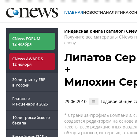
ГЛАВНАЯ
НОВОСТИ
АНАЛИТИКА
КО
Индексная книга (каталог) CNe
Получите все материалы CNews 
CNews FORUM
слову
12 ноября
Липатов Сер
CNews AWARDS
12 ноября
+
Милохин Се
30 лет рынку ERP
в России
Главные
29.06.2010
Годовое общее с
ИТ-сценарии
2026
* Страница-профиль компании, сис
10 лет российского
создается редактором на основе
бэкапа
тексты всех редакционных раздел
обзоры рынков, интервью, а такж
Российские ПАКи