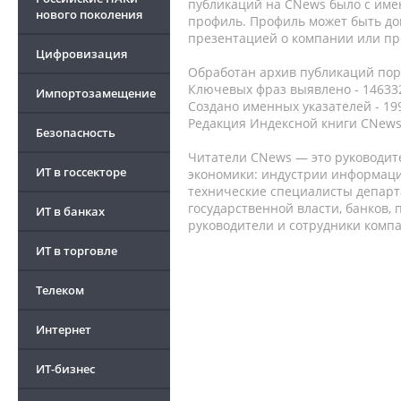
публикаций на CNews было с име
нового поколения
профиль. Профиль может быть до
презентацией о компании или про
Цифровизация
Обработан архив публикаций порт
Ключевых фраз выявлено - 146332
Импортозамещение
Создано именных указателей - 19
Редакция Индексной книги CNews
Безопасность
Читатели CNews — это руководит
ИТ в госсекторе
экономики: индустрии информаци
технические специалисты депар
государственной власти, банков,
ИТ в банках
руководители и сотрудники комп
ИТ в торговле
Телеком
Интернет
ИТ-бизнес