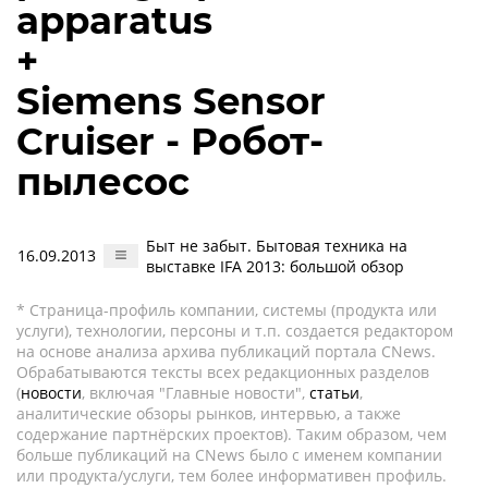
apparatus
+
Siemens Sensor
Cruiser - Робот-
пылесос
Быт не забыт. Бытовая техника на
16.09.2013
выставке IFA 2013: большой обзор
* Страница-профиль компании, системы (продукта или
услуги), технологии, персоны и т.п. создается редактором
на основе анализа архива публикаций портала CNews.
Обрабатываются тексты всех редакционных разделов
(
новости
, включая "Главные новости",
статьи
,
аналитические обзоры рынков, интервью, а также
содержание партнёрских проектов). Таким образом, чем
больше публикаций на CNews было с именем компании
или продукта/услуги, тем более информативен профиль.