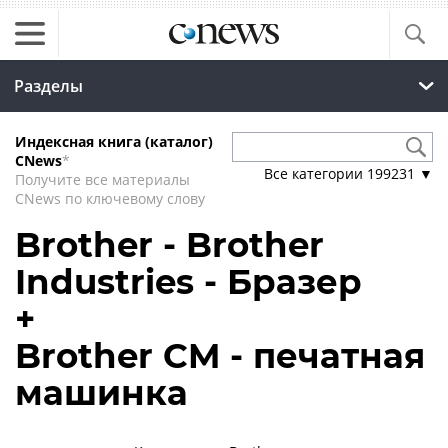
Разделы
Индексная книга (каталог)
CNews
*
Все категории
199231
▼
Получите все материалы
CNews по ключевому слову
Brother - Brother
Industries - Бразер
+
Brother CM - печатная
машинка