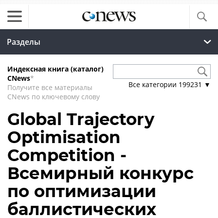
Разделы
Индексная книга (каталог)
CNews
*
Все категории
199231
▼
Получите все материалы
CNews по ключевому слову
Global Trajectory
Optimisation
Competition -
Всемирный конкурс
по оптимизации
баллистических