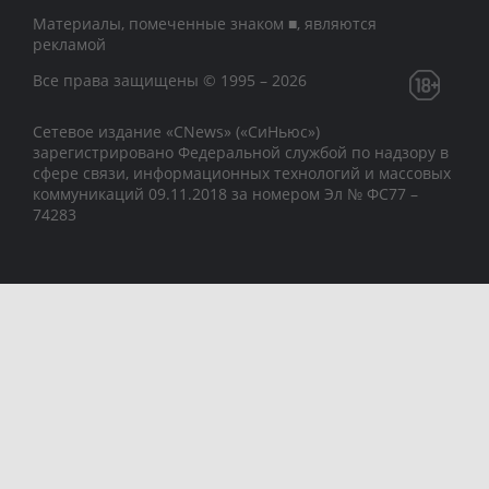
Материалы, помеченные знаком ■, являются
рекламой
Все права защищены © 1995 – 2026
Сетевое издание «CNews» («СиНьюс»)
зарегистрировано Федеральной службой по надзору в
сфере связи, информационных технологий и массовых
коммуникаций 09.11.2018 за номером Эл № ФС77 –
74283