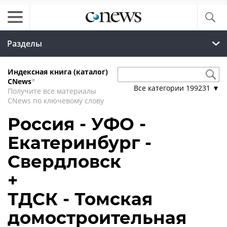
Разделы
Индексная книга (каталог)
CNews
*
Все категории
199231
▼
Получите все материалы
CNews по ключевому слову
Россия - УФО -
Екатеринбург -
Свердловск
+
ТДСК - Томская
домостроительная