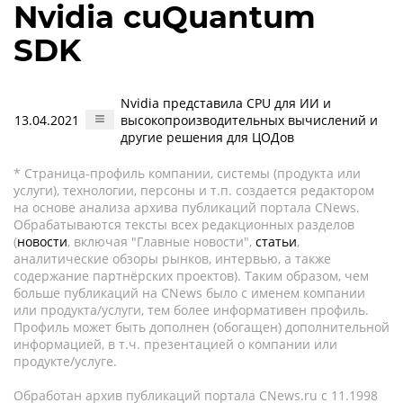
Nvidia cuQuantum
SDK
Nvidia представила CPU для ИИ и
13.04.2021
высокопроизводительных вычислений и
другие решения для ЦОДов
* Страница-профиль компании, системы (продукта или
услуги), технологии, персоны и т.п. создается редактором
на основе анализа архива публикаций портала CNews.
Обрабатываются тексты всех редакционных разделов
(
новости
, включая "Главные новости",
статьи
,
аналитические обзоры рынков, интервью, а также
содержание партнёрских проектов). Таким образом, чем
больше публикаций на CNews было с именем компании
или продукта/услуги, тем более информативен профиль.
Профиль может быть дополнен (обогащен) дополнительной
информацией, в т.ч. презентацией о компании или
продукте/услуге.
Обработан архив публикаций портала CNews.ru c 11.1998