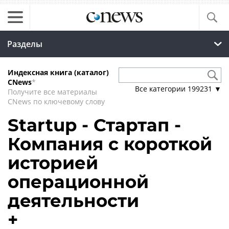
Разделы
Индексная книга (каталог)
CNews
*
Все категории
199231
▼
Получите все материалы
CNews по ключевому слову
Startup - Стартап -
Компания с короткой
историей
операционной
деятельности
+