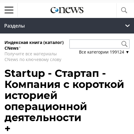
Разделы
Индексная книга (каталог)
CNews
*
Все категории
199124
▼
Получите все материалы
CNews по ключевому слову
Startup - Стартап -
Компания с короткой
историей
операционной
деятельности
+