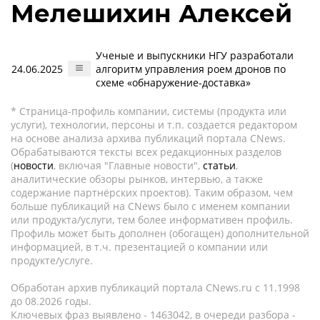
Мелешихин Алексей
Ученые и выпускники НГУ разработали
24.06.2025
алгоритм управления роем дронов по
схеме «обнаружение-доставка»
* Страница-профиль компании, системы (продукта или
услуги), технологии, персоны и т.п. создается редактором
на основе анализа архива публикаций портала CNews.
Обрабатываются тексты всех редакционных разделов
(
новости
, включая "Главные новости",
статьи
,
аналитические обзоры рынков, интервью, а также
содержание партнёрских проектов). Таким образом, чем
больше публикаций на CNews было с именем компании
или продукта/услуги, тем более информативен профиль.
Профиль может быть дополнен (обогащен) дополнительной
информацией, в т.ч. презентацией о компании или
продукте/услуге.
Обработан архив публикаций портала CNews.ru c 11.1998
до 08.2026 годы.
Ключевых фраз выявлено - 1463042, в очереди разбора -