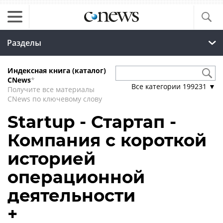
Разделы
Индексная книга (каталог)
CNews
*
Все категории
199231
▼
Получите все материалы
CNews по ключевому слову
Startup - Стартап -
Компания с короткой
историей
операционной
деятельности
+