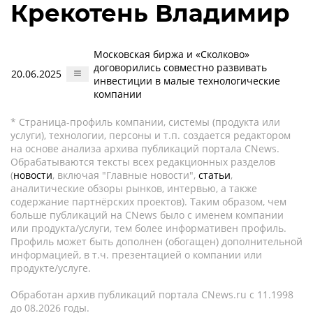
Крекотень Владимир
Московская биржа и «Сколково»
договорились совместно развивать
20.06.2025
инвестиции в малые технологические
компании
* Страница-профиль компании, системы (продукта или
услуги), технологии, персоны и т.п. создается редактором
на основе анализа архива публикаций портала CNews.
Обрабатываются тексты всех редакционных разделов
(
новости
, включая "Главные новости",
статьи
,
аналитические обзоры рынков, интервью, а также
содержание партнёрских проектов). Таким образом, чем
больше публикаций на CNews было с именем компании
или продукта/услуги, тем более информативен профиль.
Профиль может быть дополнен (обогащен) дополнительной
информацией, в т.ч. презентацией о компании или
продукте/услуге.
Обработан архив публикаций портала CNews.ru c 11.1998
до 08.2026 годы.