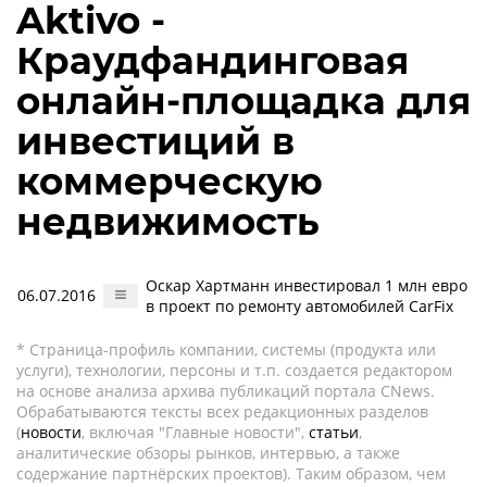
Aktivo -
Краудфандинговая
онлайн-площадка для
инвестиций в
коммерческую
недвижимость
Оскар Хартманн инвестировал 1 млн евро
06.07.2016
в проект по ремонту автомобилей CarFix
* Страница-профиль компании, системы (продукта или
услуги), технологии, персоны и т.п. создается редактором
на основе анализа архива публикаций портала CNews.
Обрабатываются тексты всех редакционных разделов
(
новости
, включая "Главные новости",
статьи
,
аналитические обзоры рынков, интервью, а также
содержание партнёрских проектов). Таким образом, чем