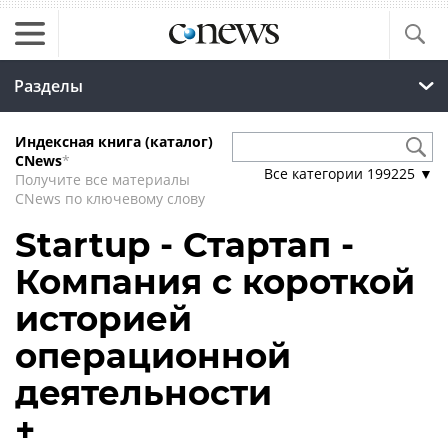
Разделы
Индексная книга (каталог)
CNews
*
Все категории
199225
▼
Получите все материалы
CNews по ключевому слову
Startup - Стартап -
Компания с короткой
историей
операционной
деятельности
+