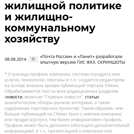
жилищной политике
и жилищно-
коммунальному
хозяйству
«Почта России» и «Ланит» разработали
08.08.2014
опытную версию ГИС ЖКХ. СКРИНШОТЫ
* Страница-профиль компании, системы (продукта или
услуги), технологии, персоны и т.п. создается редактором
на основе анализа архива публикаций портала CNews.
Обрабатываются тексты всех редакционных разделов
(
новости
, включая "Главные новости",
статьи
,
аналитические обзоры рынков, интервью, а также
содержание партнёрских проектов). Таким образом, чем
больше публикаций на CNews было с именем компании
или продукта/услуги, тем более информативен профиль.
Профиль может быть дополнен (обогащен) дополнительной
информацией, в т.ч. презентацией о компании или