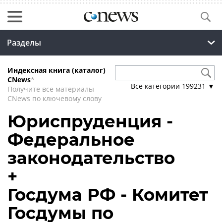
Разделы
Индексная книга (каталог)
CNews
*
Все категории
199231
▼
Получите все материалы
CNews по ключевому слову
Юриспруденция -
Федеральное
законодательство
+
Госдума РФ - Комитет
Госдумы по